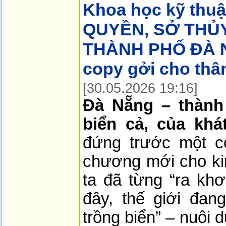
Khoa học kỹ thuậ
QUYỀN, SỞ THỦ
THÀNH PHỐ ĐÀ N
copy gởi cho thâ
[30.05.2026 19:16]
Đà Nẵng – thành
biển cả, của khá
đứng trước một cơ
chương mới cho ki
ta đã từng “ra khơ
đây, thế giới đan
trồng biển” – nuôi