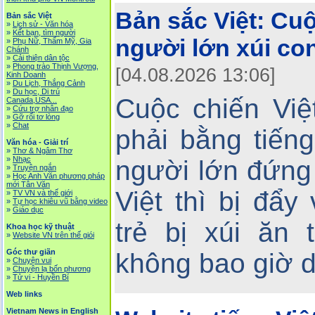
Bản sắc Việt:
Cuộ
Bản sắc Việt
»
Lịch sử - Văn hóa
»
Kết bạn, tìm người
người lớn xúi con
»
Phụ Nữ, Thẩm Mỹ, Gia
Chánh
»
Cải thiện dân tộc
»
Phong trào Thịnh Vượng,
[04.08.2026 13:06]
Kinh Doanh
»
Du Lịch, Thắng Cảnh
»
Du học, Di trú
Cuộc chiến Việ
Canada,USA...
»
Cứu trợ nhân đạo
»
Gỡ rối tơ lòng
»
Chat
Văn hóa - Giải trí
»
Thơ & Ngâm Thơ
»
Nhạc
người lớn đứng
»
Truyện ngắn
»
Học Anh Văn phương pháp
mới Tân Văn
Việt thì bị đẩ
»
TV VN và thế giới
»
Tự học khiêu vũ bằng video
»
Giáo dục
trẻ bị xúi ăn 
Khoa học kỹ thuật
»
Website VN trên thế giói
Góc thư giãn
không bao giờ 
»
Chuyện vui
»
Chuyện lạ bốn phương
»
Tử vi - Huyền Bí
Web links
Vietnam News in English