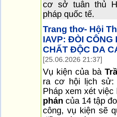
cơ sở tuân thủ 
pháp quốc tế.
Trang thơ- Hội T
IAVP:
ĐÒI CÔNG
CHẤT ĐỘC DA CA
[25.06.2026 21:37]
Vụ kiện của bà
Tr
ra cơ hội lịch sử:
Pháp xem xét việc
phán
của 14 tập đo
công, vụ kiện sẽ q