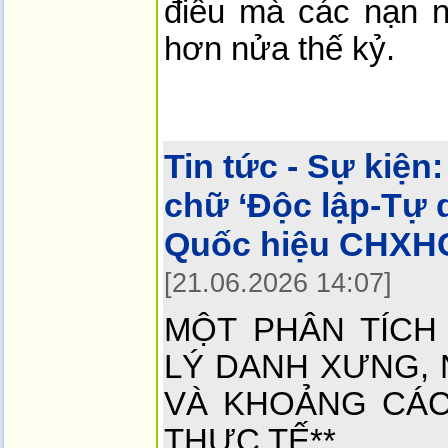
điều mà các nạn 
hơn nửa thế kỷ.
Tin tức - Sự kiện:
chữ ‘Độc lập-Tự 
Quốc hiệu CHXH
[21.06.2026 14:07]
MỘT PHÂN TÍCH
LÝ DANH XƯNG,
VÀ KHOẢNG CÁC
THỰC TẾ**