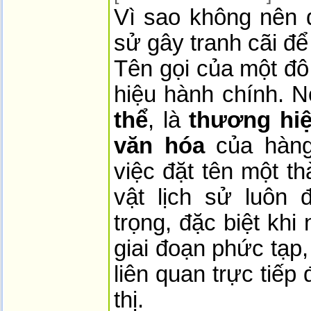
Vì sao không nên d
sử gây tranh cãi để
Tên gọi của một đô 
hiệu hành chính. N
thể
, là
thương hiệ
văn hóa
của hàng 
việc đặt tên một t
vật lịch sử luôn 
trọng, đặc biệt kh
giai đoạn phức tạp,
liên quan trực tiếp
thị.