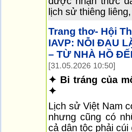
được nhận thức đầ
lịch sử thiêng liêng,
Trang thơ- Hội T
IAVP:
NỖI ĐAU L
– TỪ NHÀ HỒ ĐẾ
[31.05.2026 10:50]
✦ Bi tráng của mộ
✦
Lịch sử Việt Nam c
nhưng cũng có nh
cả dân tộc phải cúi