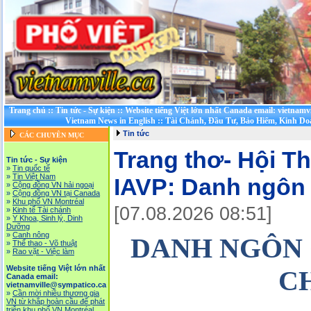
Trang chủ
::
Tin tức - Sự kiện
::
Website tiếng Việt lớn nhất Canada email: vietnamv
Vietnam News in English
::
Tài Chánh, Đầu Tư, Bảo Hiểm, Kinh D
Tin tức
CÁC CHUYÊN MỤC
Trang thơ- Hội T
Tin tức - Sự kiện
»
Tin quốc tế
»
Tin Việt Nam
IAVP:
Danh ngôn
»
Cộng đồng VN hải ngoại
»
Cộng đồng VN tại Canada
»
Khu phố VN Montréal
[07.08.2026 08:51]
»
Kinh tế Tài chánh
»
Y Khoa, Sinh lý, Dinh
Dưỡng
»
Canh nông
DANH NGÔN 
»
Thể thao - Võ thuật
»
Rao vặt - Việc làm
Website tiếng Việt lớn nhất
C
Canada email:
vietnamville@sympatico.ca
»
Cần mời nhiều thương gia
VN từ khắp hoàn cầu để phát
triễn khu phố VN Montréal