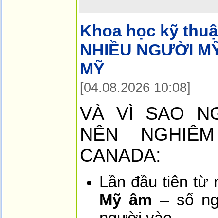
Khoa học kỹ thuậ
NHIỀU NGƯỜI M
MỸ
[04.08.2026 10:08]
VÀ VÌ SAO N
NÊN NGHIÊ
CANADA:
Lần đầu tiên từ
Mỹ âm
– số ng