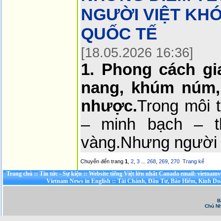
NGƯỜI VIỆT KH
QUỐC TẾ
[18.05.2026 16:36]
1. Phong cách gia
nang, khúm núm,
nhược.
Trong môi 
– minh bạch – t
vàng.Nhưng người 
Chuyển đến trang
1
,
2
,
3
...
268
,
269
,
270
Trang kế
Trang chủ
::
Tin tức - Sự kiện
::
Website tiếng Việt lớn nhất Canada email: vietnamv
Vietnam News in English
::
Tài Chánh, Đầu Tư, Bảo Hiểm, Kinh D
B
Chủ Nh