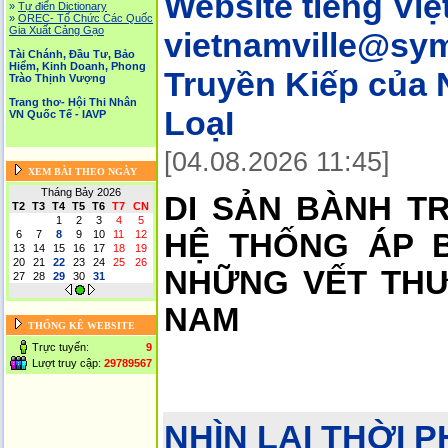
Website tiếng Việ
»
Tự điển Dictionary
»
OREC- Tố Chức Các Quốc
Gia Xuất Cảng Gạo
vietnamville@sym
Tài Chánh, Đầu Tư, Bảo
Hiểm, Kinh Doanh, Phong
Truyền Kiếp của
Trào Thịnh Vượng
Trang thơ- Hội Thi Nhân
LoạI
VN Quốc Tế - IAVP
[04.08.2026 11:45]
XEM BÀI THEO NGÀY
Tháng Bảy 2026
DI SẢN BÀNH T
T2
T3
T4
T5
T6
T7
CN
1
2
3
4
5
6
7
8
9
10
11
12
HỆ THỐNG ÁP B
13
14
15
16
17
18
19
20
21
22
23
24
25
26
NHỮNG VẾT THƯ
27
28
29
30
31
NAM
THỐNG KÊ WEBSITE
Trực tuyến:
9
Lượt truy cập:
29789567
NHÌN LẠI THỜI 