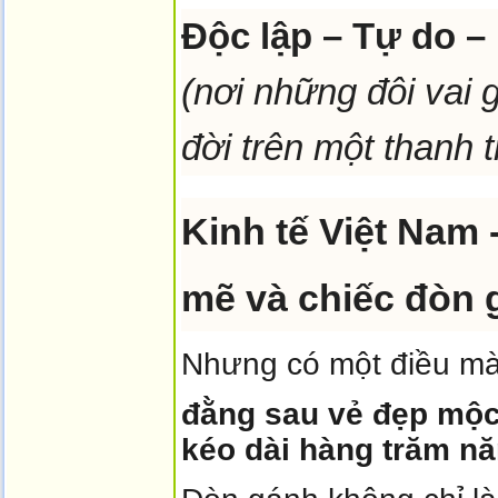
Độc lập – Tự do –
(nơi những đôi vai 
đời trên một thanh 
Kinh tế Việt Nam
mẽ và chi
ếc
đ
òn 
Nhưng có một điều mà 
đằng sau vẻ đẹp mộc
kéo dài hàng trăm n