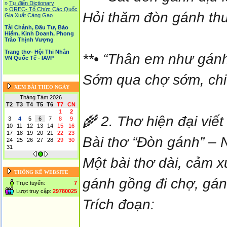
»
Tự điển Dictionary
»
OREC- Tố Chức Các Quốc
Hỏi thăm đòn gánh thư
Gia Xuất Cảng Gạo
Tài Chánh, Đầu Tư, Bảo
Hiểm, Kinh Doanh, Phong
Trào Thịnh Vượng
Trang thơ- Hội Thi Nhân
**• “Thân em như gán
VN Quốc Tế - IAVP
Sớm qua chợ sớm, chiề
XEM BÀI THEO NGÀY
Tháng Tám 2026
T2
T3
T4
T5
T6
T7
CN
1
2
🌾 2. Thơ hiện đại viế
3
4
5
6
7
8
9
10
11
12
13
14
15
16
17
18
19
20
21
22
23
Bài thơ “Đòn gánh” –
24
25
26
27
28
29
30
31
Một bài thơ dài, cảm x
THỐNG KÊ WEBSITE
gánh gồng đi chợ, gán
Trực tuyến:
7
Lượt truy cập:
29780025
Trích đoạn: