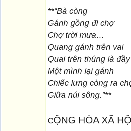
**“Bà còng
Gánh gồng đi chợ
Chợ trời mưa…
Quang gánh trên vai
Quai trên thúng là đ
Một mình lại gánh
Chiếc lưng còng ra ch
Giữa núi sông.”**
ỘNG HÒA XÃ HỘ
C