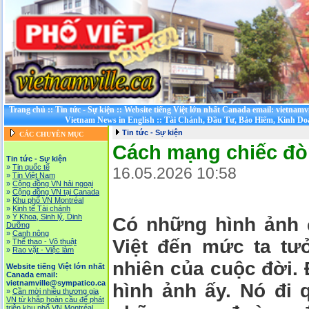
Trang chủ
::
Tin tức - Sự kiện
::
Website tiếng Việt lớn nhất Canada email: vietnamv
Vietnam News in English
::
Tài Chánh, Đầu Tư, Bảo Hiểm, Kinh D
Tin tức - Sự kiện
CÁC CHUYÊN MỤC
Cách mạng chiếc đò
Tin tức - Sự kiện
»
Tin quốc tế
16.05.2026 10:58
»
Tin Việt Nam
»
Cộng đồng VN hải ngoại
»
Cộng đồng VN tại Canada
»
Khu phố VN Montréal
»
Kinh tế Tài chánh
»
Y Khoa, Sinh lý, Dinh
Có những hình ảnh 
Dưỡng
»
Canh nông
Việt đến mức ta tư
»
Thể thao - Võ thuật
»
Rao vặt - Việc làm
nhiên của cuộc đời.
Website tiếng Việt lớn nhất
Canada email:
vietnamville@sympatico.ca
hình ảnh ấy. Nó đi 
»
Cần mời nhiều thương gia
VN từ khắp hoàn cầu để phát
triễn khu phố VN Montréal