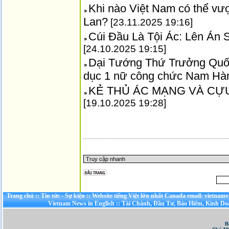
Khi nào Việt Nam có thể vư
Lan?
[23.11.2025 19:16]
Cúi Đầu Là Tội Ác: Lên Án
[24.10.2025 19:15]
Dại Tướng Thứ Trưởng Quốc
dục 1 nữ công chức Nam Hà
KẺ THỦ ÁC MẠNG VÀ CỰ
[19.10.2025 19:28]
Trang chủ
::
Tin tức - Sự kiện
::
Website tiếng Việt lớn nhất Canada email: vietnamv
Vietnam News in English
::
Tài Chánh, Đầu Tư, Bảo Hiểm, Kinh D
B