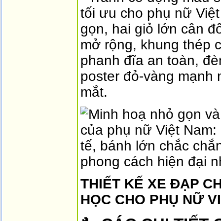
THIẾT KẾ XE ĐẠP C
HỌC CHO PHỤ NỮ V