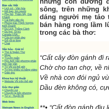
những con đường đấ
Bản sắc Việt
sông, trên những k
»
Lịch sử - Văn hóa
»
Kết bạn, tìm người
»
Phụ Nữ, Thẩm Mỹ, Gia
dáng người mẹ tảo t
Chánh
»
Cải thiện dân tộc
bán hàng rong lầm l
»
Phong trào Thịnh Vượng,
Kinh Doanh
»
Du Lịch, Thắng Cảnh
trong các bà thơ:
»
Du học, Di trú
Canada,USA...
»
Cứu trợ nhân đạo
»
Gỡ rối tơ lòng
»
Chat
Văn hóa - Giải trí
»
Thơ & Ngâm Thơ
»
Nhạc
“Cất cây đòn gánh đi r
»
Truyện ngắn
»
Học Anh Văn phương pháp
mới Tân Văn
Chờ cho tan chợ, về nh
»
TV VN và thế giới
»
Tự học khiêu vũ bằng video
»
Giáo dục
Về nhà con đói ngủ vù
Khoa học kỹ thuật
»
Website VN trên thế giói
Dầu đèn không có, cực
Góc thư giãn
»
Chuyện vui
»
Chuyện lạ bốn phương
»
Tử vi - Huyền Bí
Web links
**• “Cất đòn gánh địu l
Vietnam News in English