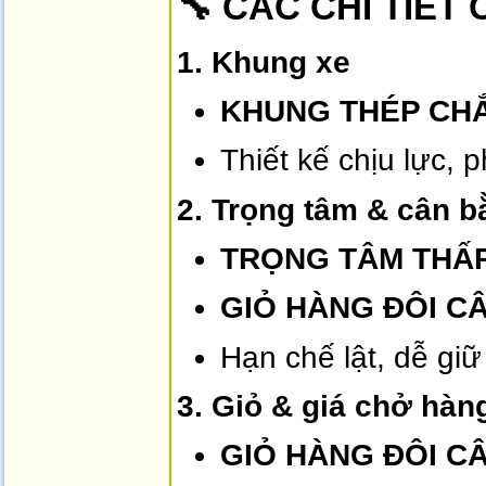
🔧 CÁC CHI TIẾT
1. Khung xe
KHUNG THÉP CHẮ
Thiết kế chịu lực,
2. Trọng tâm & cân b
TRỌNG TÂM THẤ
GIỎ HÀNG ĐÔI CÂ
Hạn chế lật, dễ gi
3. Giỏ & giá chở hàn
GIỎ HÀNG ĐÔI CÂ