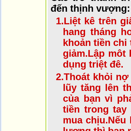
đến thịnh vượng:
1.
Liệt kê trên gi
hang tháng h
khoản tiền chi 
giảm.Lập môt 
dụng triệt đê.
2.
Thoát khỏi nợ 
lũy tăng lên t
của bạn vì phả
tiền trong tay
mua chịu.Nếu b