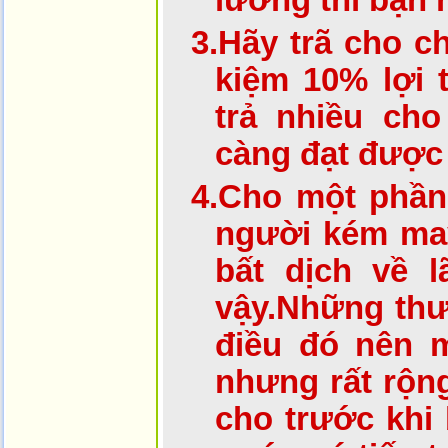
lương thì bạn 
3.
Hãy trã cho ch
kiệm 10% lợi 
trả nhiều cho
càng đạt được
4.
Cho một phần 
người kém may
bất dịch về l
vậy.Những thư
điều đó nên m
nhưng rất rộng
cho trước khi