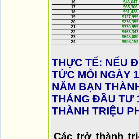
16
$46,647
17
$65,306
18
$91,428
19
$127,999
20
$236,399
21
$330,959
22
$463,343
23
$648,680
24
$908,152
THỰC TẾ: NẾU Đ
TỨC MỖI NGÀY 1
NĂM BẠN THÀNH 
THÁNG ĐẦU TƯ 
THÀNH TRIỆU P
Các trở thành tr