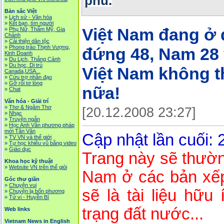
phú.
Bản sắc Việt
»
Lịch sử - Văn hóa
»
Kết bạn, tìm người
Việt Nam đang ở 
»
Phụ Nữ, Thẩm Mỹ, Gia
Chánh
»
Cải thiện dân tộc
»
Phong trào Thịnh Vượng,
đứng 48, Nam 28 v
Kinh Doanh
»
Du Lịch, Thắng Cảnh
»
Du học, Di trú
Việt Nam không t
Canada,USA...
»
Cứu trợ nhân đạo
»
Gỡ rối tơ lòng
nữa!
»
Chat
Văn hóa - Giải trí
»
Thơ & Ngâm Thơ
[20.12.2008 23:27]
»
Nhạc
»
Truyện ngắn
»
Học Anh Văn phương pháp
mới Tân Văn
Cập nhật lần cuối: 
»
TV VN và thế giới
»
Tự học khiêu vũ bằng video
»
Giáo dục
Trang này sẽ thườn
Khoa học kỹ thuật
»
Website VN trên thế giói
Nam ở các bản xếp
Góc thư giãn
»
Chuyện vui
sẽ là tài liệu hữu
»
Chuyện lạ bốn phương
»
Tử vi - Huyền Bí
trạng đất nước...
Web links
Vietnam News in English