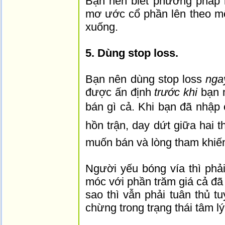
Bạn nên biết phương pháp 
mơ ước cổ phần lên theo một
xuống.
5. Dùng stop loss.
Bạn nên dùng stop loss
nga
được ấn định
trước khi
bạn m
bán gì cả. Khi bạn đã nhập c
hồn trận, day dứt giữa hai 
muốn bán và lòng tham khiế
Người yếu bóng vía thì phả
móc với phần trăm giá cả đã
sao thì vẫn phải tuân thủ t
chừng trong trạng thái tâm l