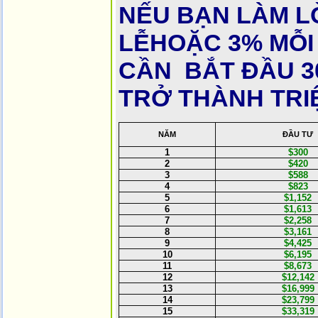
NẾU BẠN LÀM L
LỄHOẶC 3% MỖI
CẦN BẮT ĐẦU 3
TRỞ THÀNH TRI
NĂM
ĐẦU TƯ
1
$300
2
$420
3
$588
4
$823
5
$1,152
6
$1,613
7
$2,258
8
$3,161
9
$4,425
10
$6,195
11
$8,673
12
$12,142
13
$16,999
14
$23,799
15
$33,319