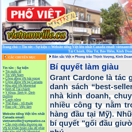
Trang chủ
::
Tin tức - Sự kiện
::
Website tiếng Việt lớn nhất Canada email: vietnamvi
Tài Chánh, Đầu Tư, Bảo Hiểm, Kinh Doa
Bản sắc Việt
»
Phong trào Thịnh Vượng, Kinh Doa
CÁC CHUYÊN MỤC
Bí quyết làm giàu
Tin tức - Sự kiện
»
Tin quốc tế
»
Tin Việt Nam
Grant Cardone là tác 
»
Cộng đồng VN hải ngoại
»
Cộng đồng VN tại Canada
danh sách “best-selle
»
Khu phố VN Montréal
»
Kinh tế Tài chánh
»
Y Khoa, Sinh lý, Dinh
nhà kinh doanh, chuy
Dưỡng
»
Canh nông
nhiều công ty nằm tr
»
Thể thao - Võ thuật
»
Rao vặt - Việc làm
hàng đầu tại Mỹ). Nhữ
Website tiếng Việt lớn nhất
Canada email:
vietnamville@sympatico.ca
bí quyết "gối đầu giư
»
Cần mời nhiều thương gia
VN từ khắp hoàn cầu để phát
triễn khu phố VN Montréal