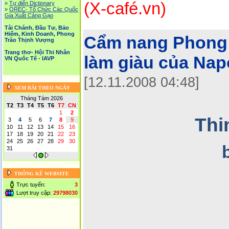
(X-café.vn)
»
Tự điển Dictionary
»
OREC- Tố Chức Các Quốc
Gia Xuất Cảng Gạo
Tài Chánh, Đầu Tư, Bảo
Hiểm, Kinh Doanh, Phong
Cẩm nang Phong 
Trào Thịnh Vượng
Trang thơ- Hội Thi Nhân
làm giàu của Napo
VN Quốc Tế - IAVP
[12.11.2008 04:48]
XEM BÀI THEO NGÀY
Tháng Tám 2026
T2
T3
T4
T5
T6
T7
CN
1
2
Thi
3
4
5
6
7
8
9
10
11
12
13
14
15
16
17
18
19
20
21
22
23
24
25
26
27
28
29
30
31
THỐNG KÊ WEBSITE
Trực tuyến:
3
Lượt truy cập:
29798030