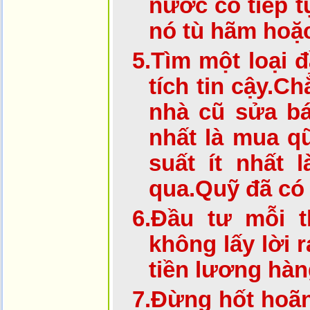
nước có tiếp t
nó tù hãm hoặc
5.
Tìm một loại đ
tích tin cậy.C
nhà cũ sửa bá
nhất là mua qũ
suất ít nhất
qua.Quỹ đã có
6.
Đầu tư mỗi t
không lấy lời 
tiền lương hàn
7.
Đừng hốt hoãn