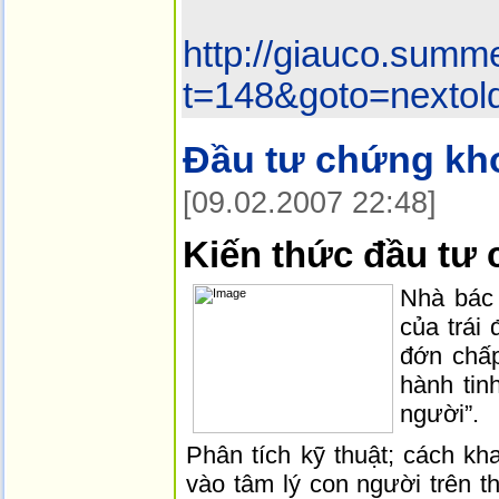
http://giauco.summ
t=148&goto=nextol
Đầu tư chứng kh
[09.02.2007 22:48]
Kiến thức đầu tư 
Nhà bác 
của trái
đớn chấ
hành tin
người”.
Phân tích kỹ thuật; cách k
vào tâm lý con người trên t