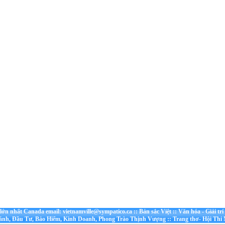
t lớn nhất Canada email: vietnamville@sympatico.ca
::
Bản sắc Việt
::
Văn hóa - Giải trí
ánh, Đầu Tư, Bảo Hiểm, Kinh Doanh, Phong Trào Thịnh Vượng
::
Trang thơ- Hội Thi