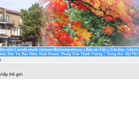
t lớn nhất Canada email: vietnamville@sympatico.ca
::
Bản sắc Việt
::
Văn hóa - Giải trí
ánh, Đầu Tư, Bảo Hiểm, Kinh Doanh, Phong Trào Thịnh Vượng
::
Trang thơ- Hội Thi
t
khắp thế giới