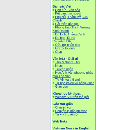
Bản sắc Việt
»
Lịch sử - Văn hóa
»
Kết bạn, tìm người
»
Phụ Nữ, Thẩm Mỹ, Gia
Chánh
»
Cải thiện dân tộc
»
Phong trào Thịnh Vượng,
Kinh Doanh
»
Du Lịch, Thắng Cảnh
»
Du học, Di trú
Canada,USA...
»
Cứu trợ nhân đạo
»
Gỡ rối tơ lòng
»
Chat
Văn hóa - Giải trí
»
Thơ & Ngâm Thơ
»
Nhạc
»
Truyện ngắn
»
Học Anh Văn phương pháp
mới Tân Văn
»
TV VN và thế giới
»
Tự học khiêu vũ bằng video
»
Giáo dục
Khoa học kỹ thuật
»
Website VN trên thế giói
Góc thư giãn
»
Chuyện vui
»
Chuyện lạ bốn phương
»
Tử vi - Huyền Bí
Web links
Vietnam News in English