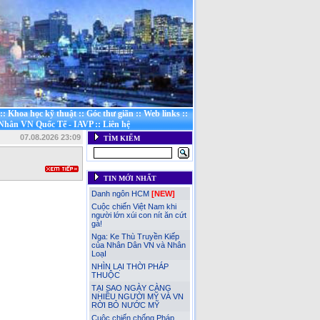
::
Khoa học kỹ thuật
::
Góc thư giãn
::
Web links
::
 Nhân VN Quốc Tế - IAVP
::
Liên hệ
07.08.2026 23:09
TÌM KIẾM
TIN MỚI NHẤT
Danh ngôn HCM
[NEW]
Cuộc chiến Việt Nam khi
người lớn xúi con nít ăn cứt
gà!
Nga: Ke Thù Truyền Kiếp
của Nhân Dân VN và Nhân
LoạI
NHÌN LẠI THỜI PHÁP
THUỘC
TẠI SAO NGÀY CÀNG
NHIỀU NGƯỜI MỸ VÀ VN
RỜI BỎ NƯỚC MỸ
Cuộc chiến chống Pháp