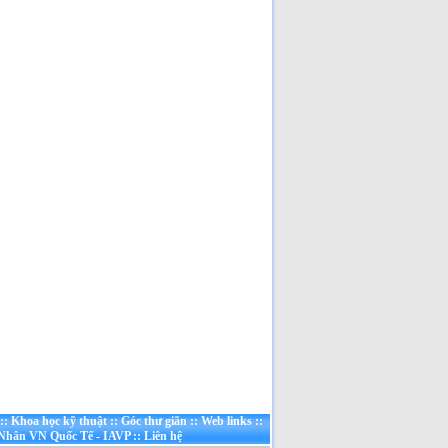
QUẢ, HẠN CHẾ VÀ
NGUYÊN NHÂN SỤP ĐỔ
[Đã đọc: 191 lần]
Ai Giết Tướng Đỗ Cao Trí?
[Đã đọc: 179 lần]
Nhân đạo là một phần của
sức mạnh quốc gia!
[Đã
đọc: 173 lần]
Cuộc chiến Việt Nam khi
người lớn xúi con nít ăn cứt
gà!
[Đã đọc: 129 lần]
Cuộc chiến chống Pháp
1945–1954 là một cuộc
chiến không cần thiết chỉ
đẻ vinh danh chủ nghĩa CS
quốc tế và người CS
[Đã
đọc: 124 lần]
::
Khoa học kỹ thuật
::
Góc thư giãn
::
Web links
::
 Nhân VN Quốc Tế - IAVP
::
Liên hệ