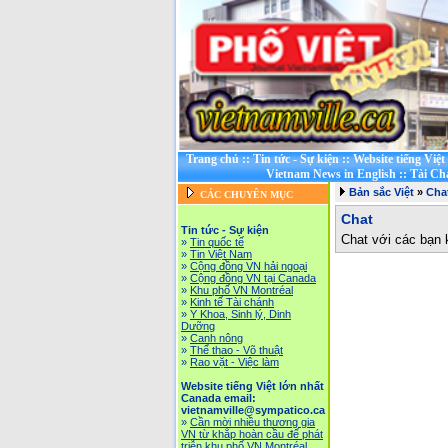
Trang chủ
::
Tin tức - Sự kiện
::
Website tiếng Việ
Vietnam News in English
::
Tài Ch
Bản sắc Việt
»
Cha
CÁC CHUYÊN MỤC
Chat
Tin tức - Sự kiện
Chat với các bạn 
»
Tin quốc tế
»
Tin Việt Nam
»
Cộng đồng VN hải ngoại
»
Cộng đồng VN tại Canada
»
Khu phố VN Montréal
»
Kinh tế Tài chánh
»
Y Khoa, Sinh lý, Dinh
Dưỡng
»
Canh nông
»
Thể thao - Võ thuật
»
Rao vặt - Việc làm
Website tiếng Việt lớn nhất
Canada email:
vietnamville@sympatico.ca
»
Cần mời nhiều thương gia
VN từ khắp hoàn cầu để phát
triễn khu phố VN Montréal