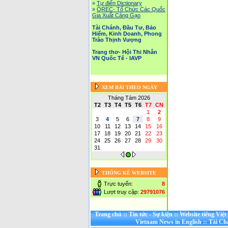
»
Tự điển Dictionary
»
OREC- Tố Chức Các Quốc
Gia Xuất Cảng Gạo
Tài Chánh, Đầu Tư, Bảo
Hiểm, Kinh Doanh, Phong
Trào Thịnh Vượng
Trang thơ- Hội Thi Nhân
VN Quốc Tế - IAVP
XEM BÀI THEO NGÀY
Tháng Tám 2026
T2
T3
T4
T5
T6
T7
CN
1
2
3
4
5
6
7
8
9
10
11
12
13
14
15
16
17
18
19
20
21
22
23
24
25
26
27
28
29
30
31
THỐNG KÊ WEBSITE
Trực tuyến:
8
Lượt truy cập:
29791076
Trang chủ
::
Tin tức - Sự kiện
::
Website tiếng Việ
Vietnam News in English
::
Tài Ch