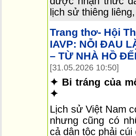
được nhận thức đầ
lịch sử thiêng liêng,
Trang thơ- Hội T
IAVP:
NỖI ĐAU L
– TỪ NHÀ HỒ ĐẾ
[31.05.2026 10:50]
✦ Bi tráng của mộ
✦
Lịch sử Việt Nam c
nhưng cũng có nh
cả dân tộc phải cúi