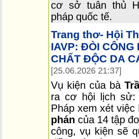
cơ sở tuân thủ 
pháp quốc tế.
Trang thơ- Hội T
IAVP:
ĐÒI CÔNG
CHẤT ĐỘC DA CA
[25.06.2026 21:37]
Vụ kiện của bà
Tr
ra cơ hội lịch sử:
Pháp xem xét việc
phán
của 14 tập đo
công, vụ kiện sẽ q