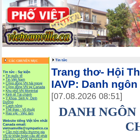
Trang chủ
::
Tin tức - Sự kiện
::
Website tiếng Việt lớn nhất Canada email: vietnamv
Vietnam News in English
::
Tài Chánh, Đầu Tư, Bảo Hiểm, Kinh D
Tin tức
CÁC CHUYÊN MỤC
Trang thơ- Hội T
Tin tức - Sự kiện
»
Tin quốc tế
»
Tin Việt Nam
IAVP:
Danh ngôn
»
Cộng đồng VN hải ngoại
»
Cộng đồng VN tại Canada
»
Khu phố VN Montréal
[07.08.2026 08:51]
»
Kinh tế Tài chánh
»
Y Khoa, Sinh lý, Dinh
Dưỡng
»
Canh nông
DANH NGÔN 
»
Thể thao - Võ thuật
»
Rao vặt - Việc làm
Website tiếng Việt lớn nhất
C
Canada email:
vietnamville@sympatico.ca
»
Cần mời nhiều thương gia
VN từ khắp hoàn cầu để phát
triễn khu phố VN Montréal