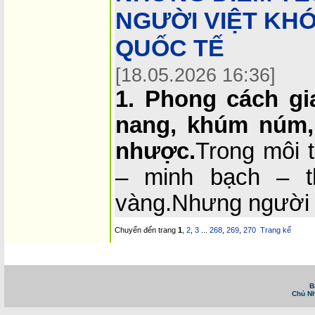
NGƯỜI VIỆT KH
QUỐC TẾ
[18.05.2026 16:36]
1. Phong cách gia
nang, khúm núm,
nhược.
Trong môi 
– minh bạch – t
vàng.Nhưng người 
Chuyển đến trang
1
,
2
,
3
...
268
,
269
,
270
Trang kế
Trang chủ
::
Tin tức - Sự kiện
::
Website tiếng Việt lớn nhất Canada email: vietnamv
Vietnam News in English
::
Tài Chánh, Đầu Tư, Bảo Hiểm, Kinh D
B
Chủ Nh