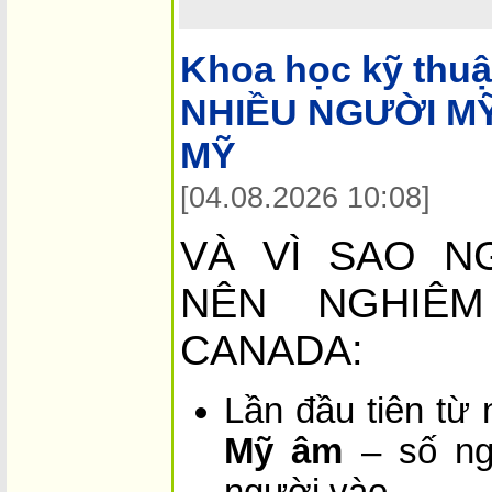
Khoa học kỹ thuậ
NHIỀU NGƯỜI M
MỸ
[04.08.2026 10:08]
VÀ VÌ SAO N
NÊN NGHIÊ
CANADA:
Lần đầu tiên từ
Mỹ âm
– số ng