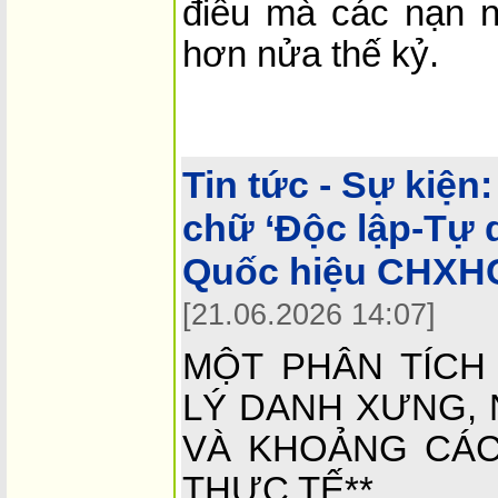
điều mà các nạn 
hơn nửa thế kỷ.
Tin tức - Sự kiện:
chữ ‘Độc lập-Tự 
Quốc hiệu CHXH
[21.06.2026 14:07]
MỘT PHÂN TÍCH
LÝ DANH XƯNG,
VÀ KHOẢNG CÁC
THỰC TẾ**