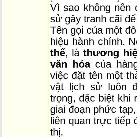
Vì sao không nên d
sử gây tranh cãi để
Tên gọi của một đô 
hiệu hành chính. N
thể
, là
thương hiệ
văn hóa
của hàng 
việc đặt tên một t
vật lịch sử luôn 
trọng, đặc biệt kh
giai đoạn phức tạp,
liên quan trực tiếp
thị.