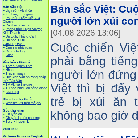
Bản sắc Việt:
Cuộ
Bản sắc Việt
»
Lịch sử - Văn hóa
»
Kết bạn, tìm người
người lớn xúi con
»
Phụ Nữ, Thẩm Mỹ, Gia
Chánh
»
Cải thiện dân tộc
»
Phong trào Thịnh Vượng,
[04.08.2026 13:06]
Kinh Doanh
»
Du Lịch, Thắng Cảnh
»
Du học, Di trú
Cuộc chiến Việ
Canada,USA...
»
Cứu trợ nhân đạo
»
Gỡ rối tơ lòng
»
Chat
Văn hóa - Giải trí
»
Thơ & Ngâm Thơ
»
Nhạc
người lớn đứng
»
Truyện ngắn
»
Học Anh Văn phương pháp
mới Tân Văn
Việt thì bị đẩ
»
TV VN và thế giới
»
Tự học khiêu vũ bằng video
»
Giáo dục
trẻ bị xúi ăn 
Khoa học kỹ thuật
»
Website VN trên thế giói
Góc thư giãn
không bao giờ 
»
Chuyện vui
»
Chuyện lạ bốn phương
»
Tử vi - Huyền Bí
Web links
Vietnam News in English