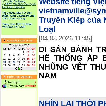
Website tiếng Việ
»
Tự điển Dictionary
»
OREC- Tố Chức Các Quốc
Gia Xuất Cảng Gạo
vietnamville@sym
Tài Chánh, Đầu Tư, Bảo
Hiểm, Kinh Doanh, Phong
Truyền Kiếp của
Trào Thịnh Vượng
Trang thơ- Hội Thi Nhân
LoạI
VN Quốc Tế - IAVP
[04.08.2026 11:45]
XEM BÀI THEO NGÀY
Tháng Năm 2026
DI SẢN BÀNH T
T2
T3
T4
T5
T6
T7
CN
1
2
3
4
5
6
7
8
9
10
HỆ THỐNG ÁP B
11
12
13
14
15
16
17
18
19
20
21
22
23
24
NHỮNG VẾT THƯ
25
26
27
28
29
30
31
NAM
THỐNG KÊ WEBSITE
Trực tuyến:
5
Lượt truy cập:
29789482
NHÌN LẠI THỜI 