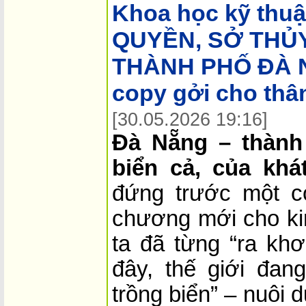
Khoa học kỹ thuậ
QUYỀN, SỞ THỦ
THÀNH PHỐ ĐÀ N
copy gởi cho thâ
[30.05.2026 19:16]
Đà Nẵng – thành
biển cả, của khá
đứng trước một cơ
chương mới cho ki
ta đã từng “ra khơ
đây, thế giới đan
trồng biển” – nuôi