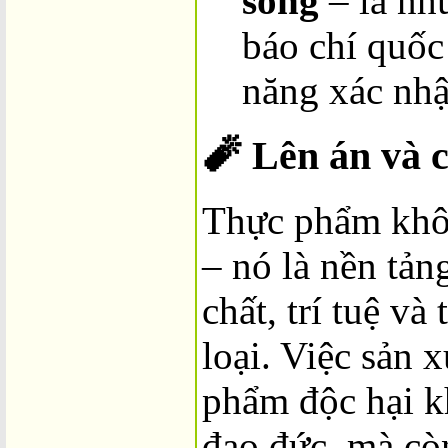
sống
– là nh
báo chí quốc
năng xác nh
🧨 Lên án và 
Thực phẩm khô
– nó là nền tảng
chất, trí tuệ và
loại. Việc sản 
phẩm độc hại k
đạo đức, mà còn