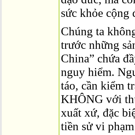
sức khỏe cộng 
Chúng ta không
trước những s
China” chứa đầ
nguy hiểm. Ngư
táo, cần kiểm t
KHÔNG với th
xuất xứ, đặc bi
tiền sử vi phạm