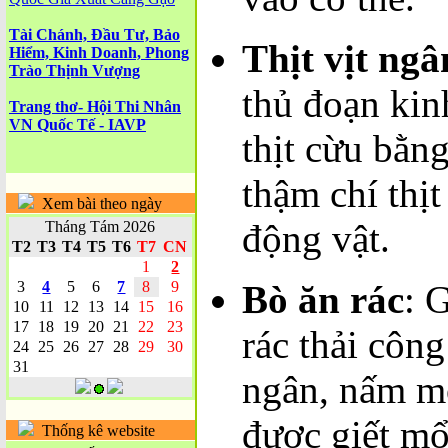
Tài Chánh, Đầu Tư, Bảo
Thịt vịt ng
Hiểm, Kinh Doanh, Phong
Trào Thịnh Vượng
thủ đoạn ki
Trang thơ- Hội Thi Nhân
VN Quốc Tế - IAVP
thịt cừu bằng
thậm chí thịt
Xem bài theo ngày
động vật.
Tháng Tám 2026
T2
T3
T4
T5
T6
T7
CN
1
2
Bò ăn rác
: 
3
4
5
6
7
8
9
10
11
12
13
14
15
16
17
18
19
20
21
22
23
rác thải côn
24
25
26
27
28
29
30
31
ngân, nấm mố
được giết mổ
Thống kê website