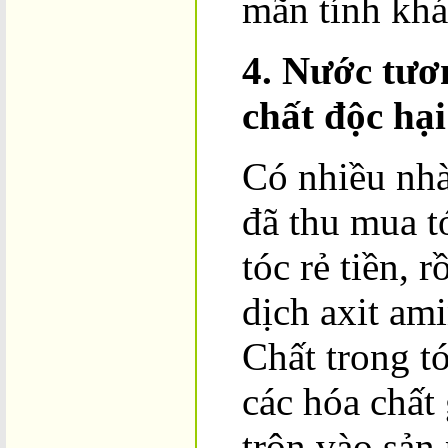
mãn tính khá
4. Nước tươ
chất độc hại
Có nhiều nh
đã thu mua t
tóc rẻ tiền, 
dịch axit am
Chất trong t
các hóa chất
trộn vào sản