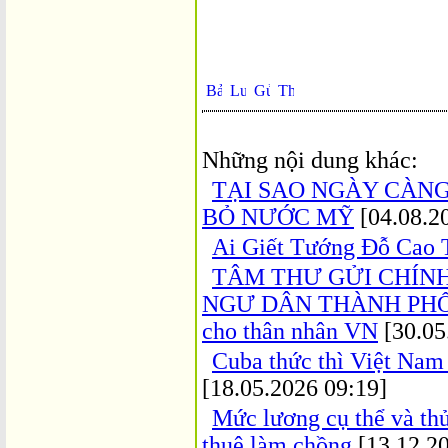
Những nội dung khác:
TẠI SAO NGÀY CÀNG
BỎ NƯỚC MỸ
[04.08.2
Ai Giết Tướng Đỗ Cao T
TÂM THƯ GỬI CHÍNH
NGƯ DÂN THÀNH PHỐ Đ
cho thân nhân VN
[30.05
Cuba thức thì Việt Nam
[18.05.2026 09:19]
Mức lương cụ thể và th
thuê làm chồng
[13.12.20