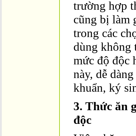
trường hợp th
cũng bị làm g
trong các ch
dùng không 
mức độ độc h
này, dễ dàng
khuẩn, ký si
3. Thức ăn g
độc