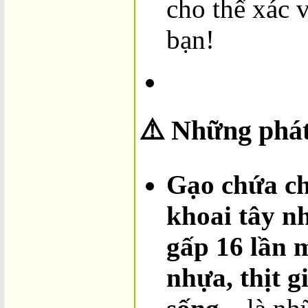
cho thể xác v
bạn!
⚠️ Những phát
Gạo chứa ch
khoai tây n
gấp 16 lần 
nhựa, thịt g