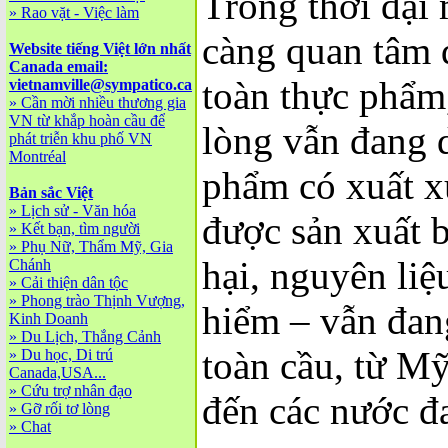
Trong thời đại
»
Rao vặt - Việc làm
càng quan tâm 
Website tiếng Việt lớn nhất
Canada email:
toàn thực phẩm,
vietnamville@sympatico.ca
»
Cần mời nhiều thương gia
VN từ khắp hoàn cầu để
lòng vẫn đang d
phát triễn khu phố VN
Montréal
phẩm có xuất x
Bản sắc Việt
»
Lịch sử - Văn hóa
được sản xuất 
»
Kết bạn, tìm người
»
Phụ Nữ, Thẩm Mỹ, Gia
hại, nguyên liệ
Chánh
»
Cải thiện dân tộc
»
Phong trào Thịnh Vượng,
hiểm – vẫn đang
Kinh Doanh
»
Du Lịch, Thắng Cảnh
toàn cầu, từ M
»
Du học, Di trú
Canada,USA...
»
Cứu trợ nhân đạo
đến các nước đa
»
Gỡ rối tơ lòng
»
Chat