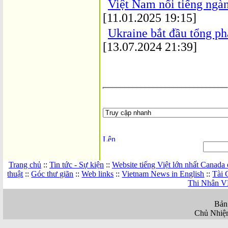
Việt Nam nổi tiếng ngàn
[11.01.2025 19:15]
Ukraine bắt đầu tổng p
[13.07.2024 21:39]
Trang chủ
::
Tin tức - Sự kiện
::
Website tiếng Việt lớn nhất Canada
thuật
::
Góc thư giãn
::
Web links
::
Vietnam News in English
::
Tài 
Thi Nhân V
Bản
Chủ Nhiệ