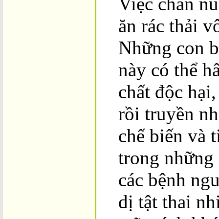
Việc chăn nuô
ăn rác thải v
Những con bò
này có thể h
chất độc hại
rồi truyền n
chế biến và t
trong những
các bệnh ngu
dị tật thai n