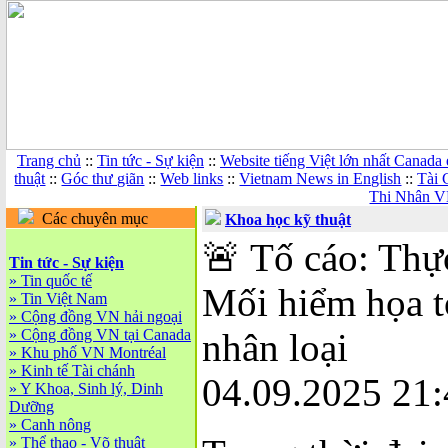
Trang chủ
::
Tin tức - Sự kiện
::
Website tiếng Việt lớn nhất Canada
thuật
::
Góc thư giãn
::
Web links
::
Vietnam News in English
::
Tài 
Thi Nhân V
Các chuyên mục
Khoa học kỹ thuật
🚨 Tố cáo: Th
Tin tức - Sự kiện
»
Tin quốc tế
Mối hiểm họa t
»
Tin Việt Nam
»
Cộng đồng VN hải ngoại
»
Cộng đồng VN tại Canada
nhân loại
»
Khu phố VN Montréal
»
Kinh tế Tài chánh
04.09.2025 21:
»
Y Khoa, Sinh lý, Dinh
Dưỡng
»
Canh nông
»
Thể thao - Võ thuật