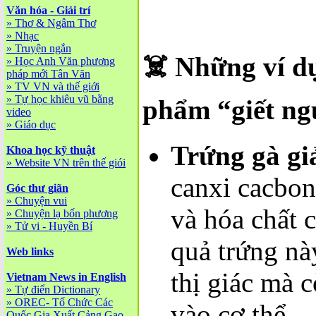
Văn hóa - Giải trí
»
Thơ & Ngâm Thơ
»
Nhạc
»
Truyện ngắn
☠️ Những ví d
»
Học Anh Văn phương
pháp mới Tân Văn
»
TV VN và thế giới
»
Tự học khiêu vũ bằng
phẩm “giết ng
video
»
Giáo dục
Trứng gà gi
Khoa học kỹ thuật
»
Website VN trên thế giói
canxi cacbon
Góc thư giãn
»
Chuyện vui
và hóa chất 
»
Chuyện lạ bốn phương
»
Tử vi - Huyền Bí
quả trứng nà
Web links
thị giác mà 
Vietnam News in English
»
Tự điển Dictionary
»
OREC- Tố Chức Các
vào cơ thể.
Quốc Gia Xuất Cảng Gạo