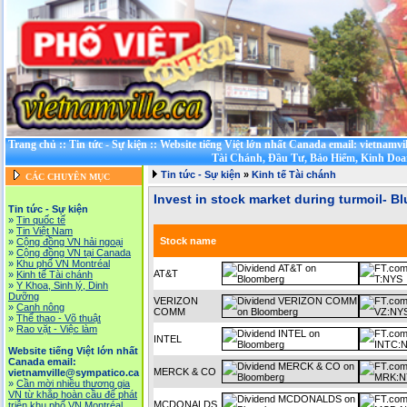
Trang chủ
::
Tin tức - Sự kiện
::
Website tiếng Việt lớn nhất Canada email: vietnamv
Tài Chánh, Đầu Tư, Bảo Hiểm, Kinh Do
Tin tức - Sự kiện
»
Kinh tế Tài chánh
CÁC CHUYÊN MỤC
Invest in stock market during turmoil- B
Tin tức - Sự kiện
»
Tin quốc tế
»
Tin Việt Nam
Stock name
»
Cộng đồng VN hải ngoại
»
Cộng đồng VN tại Canada
»
Khu phố VN Montréal
AT&T
»
Kinh tế Tài chánh
»
Y Khoa, Sinh lý, Dinh
Dưỡng
VERIZON
»
Canh nông
COMM
»
Thể thao - Võ thuật
»
Rao vặt - Việc làm
INTEL
Website tiếng Việt lớn nhất
Canada email:
MERCK & CO
vietnamville@sympatico.ca
»
Cần mời nhiều thương gia
VN từ khắp hoàn cầu để phát
MCDONALDS
triễn khu phố VN Montréal