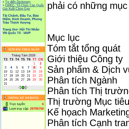
»
Tự điển Dictionary
phải có những mục
»
OREC- Tố Chức Các Quốc
Gia Xuất Cảng Gạo
Tài Chánh, Đầu Tư, Bảo
Hiểm, Kinh Doanh, Phong
Trào Thịnh Vượng
Trang thơ- Hội Thi Nhân
VN Quốc Tế - IAVP
Mục lục
Tóm tắt tổng quát
XEM BÀI THEO NGÀY
Tháng Tám 2026
Giới thiệu Công ty
T2
T3
T4
T5
T6
T7
CN
1
2
Sản phẩm & Dịch v
3
4
5
6
7
8
9
10
11
12
13
14
15
16
17
18
19
20
21
22
23
Phân tích Ngành
24
25
26
27
28
29
30
31
Phân tích Thị trườ
THỐNG KÊ WEBSITE
Thị trường Mục tiê
Trực tuyến:
6
Lượt truy cập:
29795750
Kế họach Marketin
Phân tích Cạnh tra