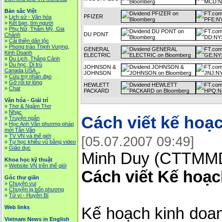
Bản sắc Việt
PFIZER
»
Lịch sử - Văn hóa
»
Kết bạn, tìm người
»
Phụ Nữ, Thẩm Mỹ, Gia
DU PONT
Chánh
»
Cải thiện dân tộc
»
Phong trào Thịnh Vượng,
GENERAL
Kinh Doanh
ELECTRIC
»
Du Lịch, Thắng Cảnh
»
Du học, Di trú
JOHNSON &
Canada,USA...
JOHNSON
»
Cứu trợ nhân đạo
»
Gỡ rối tơ lòng
HEWLETT
»
Chat
PACKARD
Văn hóa - Giải trí
»
Thơ & Ngâm Thơ
»
Nhạc
Cách viết kế hoạ
»
Truyện ngắn
»
Học Anh Văn phương pháp
mới Tân Văn
»
TV VN và thế giới
[05.07.2007 09:49]
»
Tự học khiêu vũ bằng video
»
Giáo dục
Minh Duy (CTTMM
Khoa học kỹ thuật
»
Website VN trên thế giói
Cách viết Kế hoạ
Góc thư giãn
»
Chuyện vui
»
Chuyện lạ bốn phương
»
Tử vi - Huyền Bí
Web links
Kế hoạch kinh doan
Vietnam News in English