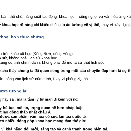
 bản: thể chế, năng suất lao động, khoa học – công nghệ, và văn hóa ứng x
 khoa học rõ ràng
chỉ khiến chúng ta
ảo tưởng về vị thế
, thay vì xây dựng
 thoại hơn thực chứng
 trên khảo cổ học (Đông Sơn, sông Hồng).
n sử
, không phải lịch sử khoa học.
ng cố tính chính danh, không phải để mô tả sự thật lịch sử.
ó cho thấy
chúng ta đã quen sống trong một câu chuyện đẹp hơn là sự th
ìn thẳng vào lịch sử của mình, thay vì phóng đại nó.
ược tương lai
g hay sai, mà là
tâm lý tự mãn
đi kèm với nó:
ầy
hủ tục, mê tín, trọng quan hệ hơn pháp luật
.
t lao động thấp nhất châu Á
.
 được sản phẩm văn hóa có sức lan tỏa quốc tế
.
có nhiều đóng góp khoa học mang tầm thế giới
.
à vì
khả năng đổi mới, sáng tạo và cạnh tranh trong hiện tại
.