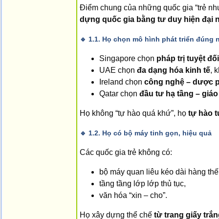
Điểm chung của những quốc gia “trẻ n
dựng quốc gia bằng tư duy hiện đại 
🔹
1.1. Họ chọn mô hình phát triển đúng 
Singapore chọn
pháp trị tuyệt đối
UAE chọn
đa dạng hóa kinh tế
, 
Ireland chọn
công nghệ – dược p
Qatar chọn
đầu tư hạ tầng – giá
Họ không “tự hào quá khứ”, họ
tự hào t
🔹
1.2. Họ có bộ máy tinh gọn, hiệu quả
Các quốc gia trẻ không có:
bộ máy quan liêu kéo dài hàng thế
tầng tầng lớp lớp thủ tục,
văn hóa “xin – cho”.
Họ xây dựng thể chế
từ trang giấy trắ