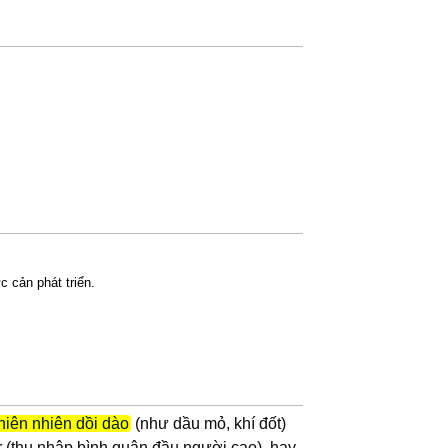
ực cản phát triển.
hiên nhiên dồi dào
(như dầu mỏ, khí đốt)
r (thu nhập bình quân đầu người cao), hay