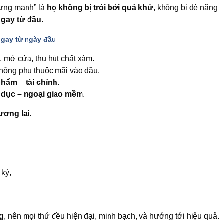
hưng mạnh” là
họ không bị trói bởi quá khứ
, không bị đè nặng
ngay từ đầu
.
ngay từ ngày đầu
, mở cửa, thu hút chất xám.
không phụ thuộc mãi vào dầu.
hẩm – tài chính
.
o dục – ngoại giao mềm
.
ương lai
.
 kỷ,
ng
, nên mọi thứ đều hiện đại, minh bạch, và hướng tới hiệu quả.