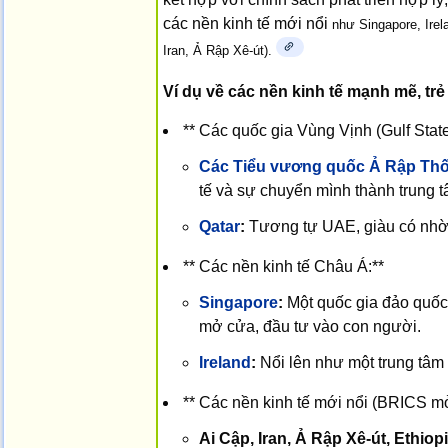
các nền kinh tế mới nổi
như Singapore, Irel
Iran, Ả Rập Xê-út).
Ví dụ về các nền kinh tế mạnh mẽ, trẻ
** Các quốc gia Vùng Vịnh (Gulf State
Các Tiểu vương quốc Ả Rập Thố
tế và sự chuyển mình thành trung t
Qatar
:
Tương tự UAE, giàu có nhờ k
** Các nền kinh tế Châu Á:**
Singapore
:
Một quốc gia đảo quốc 
mở cửa, đầu tư vào con người.
Ireland
:
Nổi lên như một trung tâ
** Các nền kinh tế mới nổi (BRICS mở
Ai Cập, Iran, Ả Rập Xê-út, Ethiopi