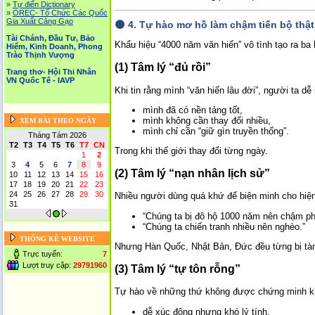
»
Tự điển Dictionary
»
OREC- Tố Chức Các Quốc
Gia Xuất Cảng Gạo
🌑
4. Tự hào mơ hồ làm chậm tiến bộ thật
Tài Chánh, Đầu Tư, Bảo
Khẩu hiệu “4000 năm văn hiến” vô tình tạo ra ba
Hiểm, Kinh Doanh, Phong
Trào Thịnh Vượng
(1) Tâm lý “đủ rồi”
Trang thơ- Hội Thi Nhân
VN Quốc Tế - IAVP
Khi tin rằng mình “văn hiến lâu đời”, người ta dễ 
mình đã có nền tảng tốt,
mình không cần thay đổi nhiều,
XEM BÀI THEO NGÀY
mình chỉ cần “giữ gìn truyền thống”.
Tháng Tám 2026
T2
T3
T4
T5
T6
T7
CN
Trong khi thế giới thay đổi từng ngày.
1
2
3
4
5
6
7
8
9
(2) Tâm lý “nạn nhân lịch sử”
10
11
12
13
14
15
16
17
18
19
20
21
22
23
24
25
26
27
28
29
30
Nhiều người dùng quá khứ để biện minh cho hiện 
31
“Chúng ta bị đô hộ 1000 năm nên chậm phá
“Chúng ta chiến tranh nhiều nên nghèo.”
THỐNG KÊ WEBSITE
Nhưng Hàn Quốc, Nhật Bản, Đức đều từng bị tàn
Trực tuyến:
7
Lượt truy cập:
29791960
(3) Tâm lý “tự tôn rỗng”
Tự hào về những thứ không được chứng minh kh
dễ xúc động nhưng khó lý tính,