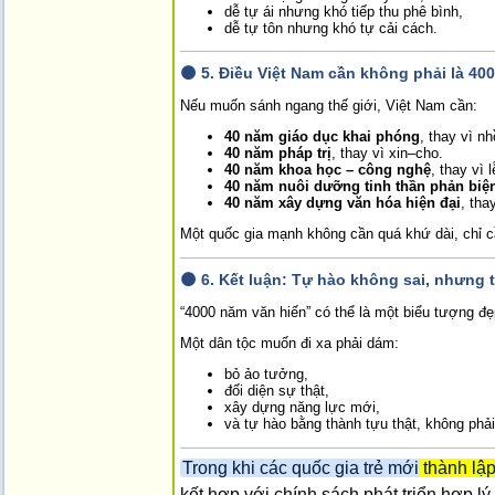
dễ tự ái nhưng khó tiếp thu phê bình,
dễ tự tôn nhưng khó tự cải cách.
🌑
5. Điều Việt Nam cần không phải là 40
Nếu muốn sánh ngang thế giới, Việt Nam cần:
40 năm giáo dục khai phóng
, thay vì nh
40 năm pháp trị
, thay vì xin–cho.
40 năm khoa học – công nghệ
, thay vì 
40 năm nuôi dưỡng tinh thần phản biệ
40 năm xây dựng văn hóa hiện đại
, tha
Một quốc gia mạnh không cần quá khứ dài, chỉ 
🌑
6. Kết luận: Tự hào không sai, nhưng 
“4000 năm văn hiến” có thể là một biểu tượng đ
Một dân tộc muốn đi xa phải dám:
bỏ ảo tưởng,
đối diện sự thật,
xây dựng năng lực mới,
và tự hào bằng thành tựu thật, không phải
Trong khi các quốc gia trẻ mới thành lậ
kết hợp với chính sách phát triển hợp l