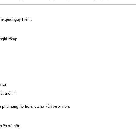
 hệ quả nguy hiểm:
nghĩ rằng:
tại:
t triển.”
 phá nặng nề hơn, và họ vẫn vươn lên.
iến xã hội: