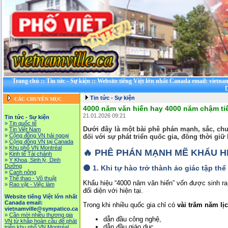
Trang chủ
::
Tin tức - Sự kiện
::
Website tiếng Việt lớn nhất Canada email: vietna
D
Tin tức - Sự kiện
CÁC CHUYÊN MỤC
4000 năm văn hiến hay 4000 năm chậm tiế
21.01.2026 09:21
Tin tức - Sự kiện
»
Tin quốc tế
Dưới đây là một
bài phê phán mạnh, sắc, chu
»
Tin Việt Nam
»
Cộng đồng VN hải ngoại
đối với sự phát triển quốc gia, đồng thời giữ 
»
Cộng đồng VN tại Canada
»
Khu phố VN Montréal
🔥
PHÊ PHÁN MẠNH MẼ KHẨU HIỆ
»
Kinh tế Tài chánh
»
Y Khoa, Sinh lý, Dinh
Dưỡng
🌑
1. Khi tự hào trở thành ảo giác tập thể
»
Canh nông
»
Thể thao - Võ thuật
Khẩu hiệu “4000 năm văn hiến” vốn được sinh ra 
»
Rao vặt - Việc làm
đối diện với hiện tại.
Website tiếng Việt lớn nhất
Canada email:
Trong khi nhiều quốc gia chỉ có
vài trăm năm lị
vietnamville@sympatico.ca
»
Cần mời nhiều thương gia
dẫn đầu công nghệ,
VN từ khắp hoàn cầu để phát
dẫn đầu giáo dục,
triễn khu phố VN Montréal