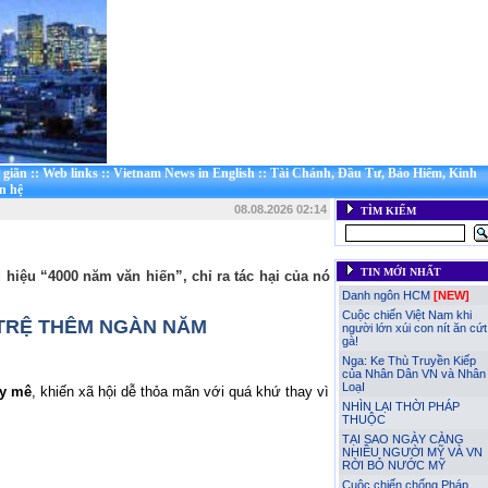
 giãn
::
Web links
::
Vietnam News in English
::
Tài Chánh, Đầu Tư, Bảo Hiểm, Kinh
n hệ
08.08.2026 02:14
TÌM KIẾM
TIN MỚI NHẤT
 hiệu “4000 năm văn hiến”, chỉ ra tác hại của nó
Danh ngôn HCM
[NEW]
Cuộc chiến Việt Nam khi
Ì TRỆ THÊM NGÀN NĂM
người lớn xúi con nít ăn cứt
gà!
Nga: Ke Thù Truyền Kiếp
của Nhân Dân VN và Nhân
LoạI
ây mê
, khiến xã hội dễ thỏa mãn với quá khứ thay vì
NHÌN LẠI THỜI PHÁP
THUỘC
TẠI SAO NGÀY CÀNG
NHIỀU NGƯỜI MỸ VÀ VN
RỜI BỎ NƯỚC MỸ
Cuộc chiến chống Pháp