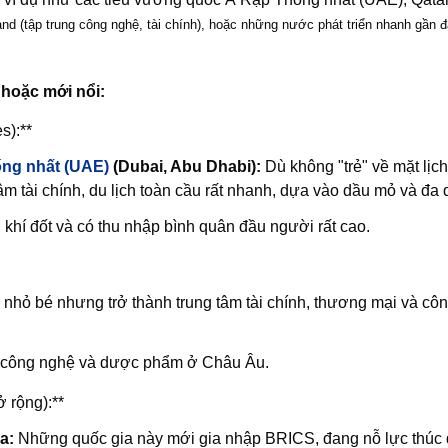
and (tập trung công nghệ, tài chính), hoặc những nước phát triển nhanh gần
 hoặc mới nổi:
s):**
ng nhất (UAE)
(Dubai, Abu Dhabi):
Dù không "trẻ" về mặt lịch
âm tài chính, du lịch toàn cầu rất nhanh, dựa vào dầu mỏ và đa 
hí đốt và có thu nhập bình quân đầu người rất cao.
nhỏ bé nhưng trở thành trung tâm tài chính, thương mại và cô
m công nghệ và dược phẩm ở Châu Âu.
 rộng):**
a:
Những quốc gia này mới gia nhập BRICS, đang nỗ lực thúc đ