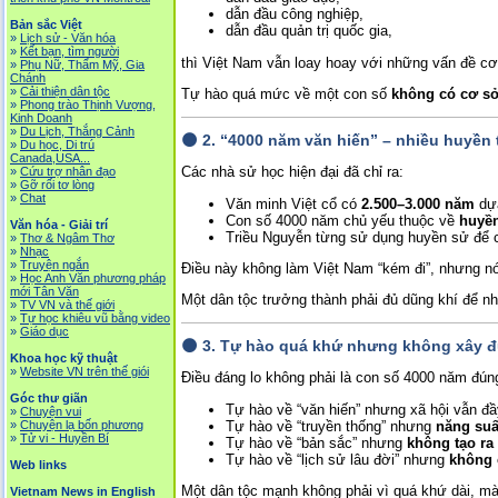
dẫn đầu công nghiệp,
Bản sắc Việt
dẫn đầu quản trị quốc gia,
»
Lịch sử - Văn hóa
»
Kết bạn, tìm người
thì Việt Nam vẫn loay hoay với những vấn đề cơ
»
Phụ Nữ, Thẩm Mỹ, Gia
Chánh
»
Cải thiện dân tộc
Tự hào quá mức về một con số
không có cơ sở
»
Phong trào Thịnh Vượng,
Kinh Doanh
»
Du Lịch, Thắng Cảnh
🌑
2. “4000 năm văn hiến” – nhiều huyền
»
Du học, Di trú
Canada,USA...
Các nhà sử học hiện đại đã chỉ ra:
»
Cứu trợ nhân đạo
»
Gỡ rối tơ lòng
»
Chat
Văn minh Việt cổ có
2.500–3.000 năm
dựa
Con số 4000 năm chủ yếu thuộc về
huyề
Văn hóa - Giải trí
Triều Nguyễn từng sử dụng huyền sử để củ
»
Thơ & Ngâm Thơ
»
Nhạc
»
Truyện ngắn
Điều này không làm Việt Nam “kém đi”, nhưng n
»
Học Anh Văn phương pháp
mới Tân Văn
Một dân tộc trưởng thành phải đủ dũng khí để nh
»
TV VN và thế giới
»
Tự học khiêu vũ bằng video
»
Giáo dục
🌑
3. Tự hào quá khứ nhưng không xây đ
Khoa học kỹ thuật
»
Website VN trên thế giói
Điều đáng lo không phải là con số 4000 năm đún
Góc thư giãn
Tự hào về “văn hiến” nhưng xã hội vẫn đ
»
Chuyện vui
Tự hào về “truyền thống” nhưng
năng suấ
»
Chuyện lạ bốn phương
»
Tử vi - Huyền Bí
Tự hào về “bản sắc” nhưng
không tạo ra
Tự hào về “lịch sử lâu đời” nhưng
không 
Web links
Một dân tộc mạnh không phải vì quá khứ dài, m
Vietnam News in English