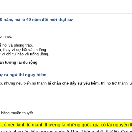
00 năm, mà là 40 năm đổi mới thật sự
ồi nhét.
lễ hội và phong trào.
n
, thay vì sợ hãi và im lặng.
y vì chỉ tự hào về trống đồng.
cần
tương lai đủ rộng
.
tự ru ngủ thì nguy hiểm
ẹp, nhưng nếu biến nó thành
lá chắn che đậy sự yếu kém
, thì nó trở thành l
 bằng truyền thuyết.
p có nền kinh tế mạnh thường là những quốc gia có tài nguyên t
ý, ví dụ như các tiểu vương quốc Ả Rập Thống nhất (UAE), Qata