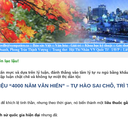
mville@sympatico.ca
::
Bản sắc Việt
::
Văn hóa - Giải trí
::
Khoa học kỹ thuật
::
Góc thư
oanh, Phong Trào Thịnh Vượng
::
Trang thơ- Hội Thi Nhân VN Quốc Tế - IAVP
::
Liê
n lạc lậu!
ẩn mực và dựa trên lý luận
, đánh thẳng vào tâm lý tự ru ngủ bằng khẩu
lập luận chặt chẽ và không tự miệt thị dân tộc
U “4000 NĂM VĂN HIẾN” – TỰ HÀO SAI CHỖ, TR
để khích lệ tinh thần, nhưng theo thời gian, nó biến thành một
liều thuốc g
ch sử quốc gia hiện đại
nhưng đã: