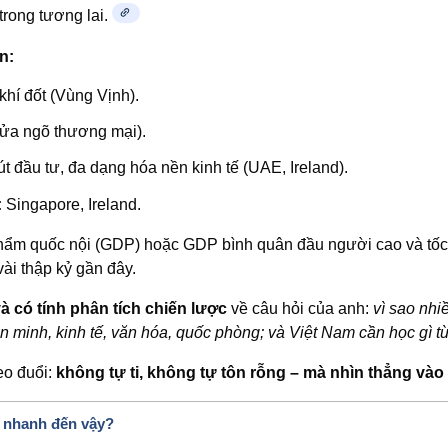
trong tương lai.
n:
hí đốt (Vùng Vịnh).
ửa ngõ thương mại).
t đầu tư, đa dạng hóa nền kinh tế (UAE, Ireland).
:
Singapore, Ireland.
hẩm quốc nội (GDP) hoặc GDP bình quân đầu người cao và tốc 
vài thập kỷ gần đây.
và có tính phân tích chiến lược
về câu hỏi của anh:
vì sao nhi
ăn minh, kinh tế, văn hóa, quốc phòng; và Việt Nam cần học gì t
eo đuổi:
không tự ti, không tự tôn rỗng – mà nhìn thẳng vào 
ển nhanh đến vậy?