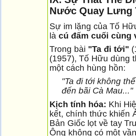
Nước Quay Lưng 
Sự im lặng của Tố Hữu 
là
cú đấm cuối cùng 
Trong bài
"Ta đi tới"
(
(1957), Tố Hữu dùng th
một cách hùng hồn:
"Ta đi tới không th
đến bãi Cà Mau..."
Kịch tính hóa:
Khi Hiệ
kết, chính thức khiến
Bản Giốc lọt về tay T
Ông không có một vần 