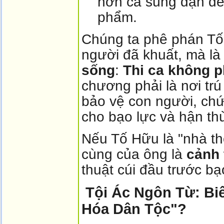
hơn cả súng đạn để 
phẩm.
Chúng ta phê phán Tố
người đã khuất, mà l
sống
:
Thi ca không p
chương phải là nơi tr
bảo vệ con người, chứ
cho bạo lực và hận th
Nếu Tố Hữu là "nhà thơ
cùng của ông là
cảnh 
thuật cúi đầu trước b
Tội Ác Ngôn Từ: Bi
Hóa Dân Tộc"?