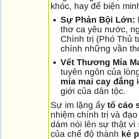
khóc, hay để biện min
Sự Phản Bội Lớn:
thơ ca yêu nước, ng
Chính trị (Phó Thủ t
chính những vần t
Vết Thương Mỉa Ma
tuyên ngôn của lòn
mỉa mai cay đắng
k
giới của dân tộc.
Sự im lặng ấy
tố cáo 
nhiệm chính trị và đạ
dám nói lên sự thật vì 
của chế độ thành
kẻ p