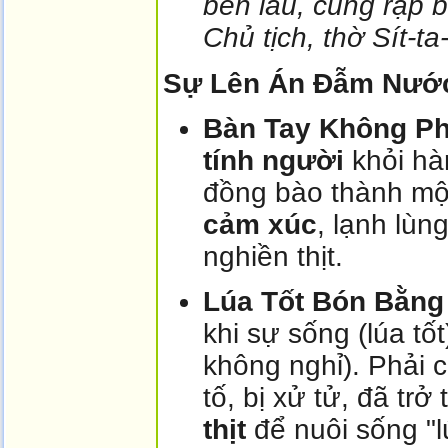
bền lâu, cùng rập 
Chủ tịch, thờ Sít-ta-
Sự Lên Án Đẫm Nước
Bàn Tay Không Ph
tính người
khỏi hà
đồng bào thành m
cảm xúc
, lạnh lùn
nghiền thịt.
Lúa Tốt Bón Bằng
khi sự sống (lúa tốt
không nghỉ). Phải c
tố, bị xử tử, đã trở
thịt
để nuôi sống "l