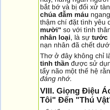
bắt bớ và bị đối xử t
chúa đẫm máu
ngang 
thậm chí đặt tình yêu
mười"
so với tình thâ
nhân loại
, là sự
tước 
nạn nhân đã chết dưới 
Thơ ở đây không chỉ 
tinh thần
được sử dụn
tẩy não một thế hệ rằn
đáng nhớ
.
VIII. Giọng Điệu 
Tôi" Đến "Thú Vật