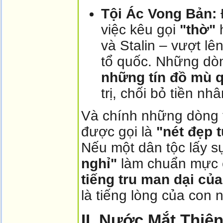
Tội Ác Vong Bản:
việc kêu gọi
"thờ"
h
và Stalin – vượt lê
tổ quốc. Những dòn
những tín đồ mù 
trị, chối bỏ tiền nh
Và chính những dòng t
được gọi là
"nét đẹp 
Nếu một dân tộc lấy 
nghỉ"
làm chuẩn mực c
tiếng tru man dại của
là tiếng lòng của con 
II. Nước Mắt Thiê