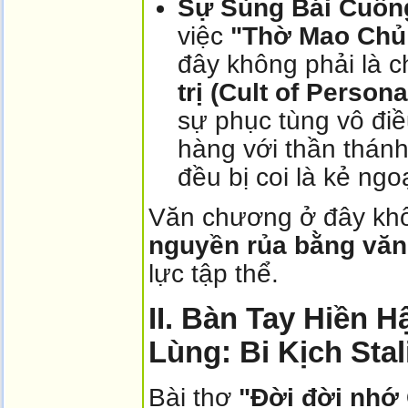
Sự Sùng Bái Cuồng
việc
"Thờ Mao Chủ tị
đây không phải là ch
trị (Cult of Persona
sự phục tùng vô điề
hàng với thần thánh
đều bị coi là kẻ ngoạ
Văn chương ở đây khô
nguyền rủa bằng văn
lực tập thể.
II. Bàn Tay Hiền 
Lùng: Bi Kịch Stal
Bài thơ
"Đời đời nhớ