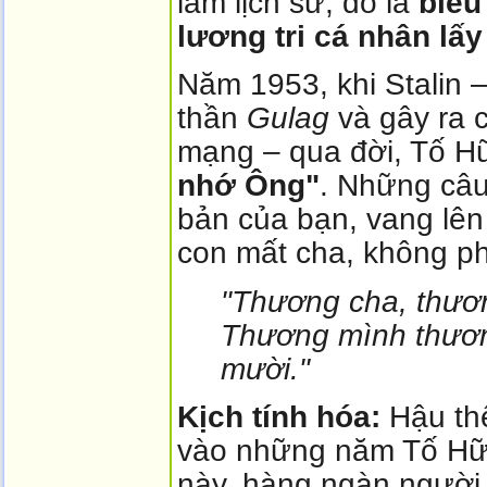
lầm lịch sử; đó là
biểu
lương tri cá nhân lấy
Năm 1953, khi Stalin – 
thần
Gulag
và gây ra c
mạng – qua đời, Tố Hữ
nhớ Ông"
. Những câu 
bản của bạn, vang lên
con mất cha, không phả
"Thương cha, thươ
Thương mình thươ
mười."
Kịch tính hóa:
Hậu thế
vào những năm Tố Hữ
này, hàng ngàn người 