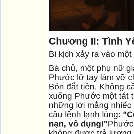
Chương II: Tình Y
Bi kịch xảy ra vào mộ
Bà chủ, một phụ nữ gi
Phước lỡ tay làm vỡ c
Bỏn đắt tiền. Không cần
xuống Phước một tát 
những lời mắng nhiếc 
câu lệnh lạnh lùng:
"C
nạn, vô dụng!"
Phước 
không được trả lương, 