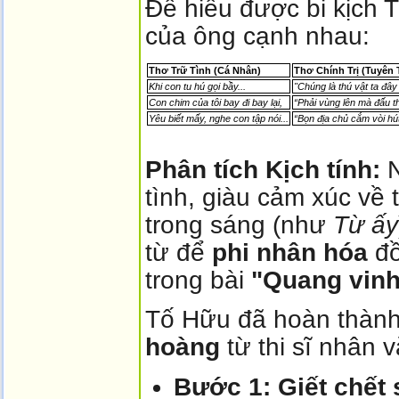
Để hiểu được bi kịch 
của ông cạnh nhau:
Thơ Trữ Tình (Cá Nhân)
Thơ Chính Trị (Tuyên 
Khi con tu hú gọi bầy...
"Chúng là thú vật ta đây 
Con chim của tôi bay đi bay lại,
“Phải vùng lên mà đấu t
Yêu biết mấy, nghe con tập nói...
“Bọn địa chủ cắm vòi hú
Phân tích Kịch tính:
N
tình, giàu cảm xúc về 
trong sáng (như
Từ ấy
từ để
phi nhân hóa
đồ
trong bài
"Quang vinh
Tố Hữu đã hoàn thàn
hoàng
từ thi sĩ nhân v
Bước 1: Giết chết 