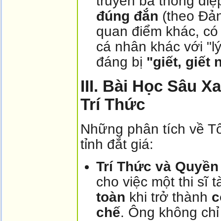
truyền bá thông đi
đúng đắn
(theo Đản
quan điểm khác, có 
cá nhân khác với "lý
đáng bị
"giết, giết 
III. Bài Học Sâu 
Trí Thức
Những phân tích về Tố
tỉnh đắt giá:
Trí Thức và Quyền
cho việc một thi sĩ 
toàn
khi trở thành
c
chế
. Ông không chỉ