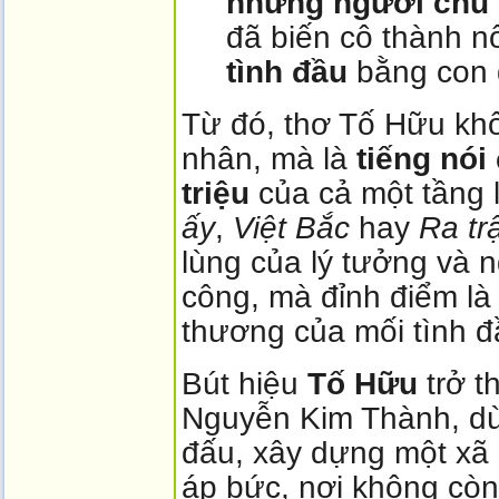
những người chủ 
đã biến cô thành n
tình đầu
bằng con 
Từ đó, thơ Tố Hữu khô
nhân, mà là
tiếng nói 
triệu
của cả một tầng 
ấy
,
Việt Bắc
hay
Ra tr
lùng của lý tưởng và 
công, mà đỉnh điểm là
thương của mối tình 
Bút hiệu
Tố Hữu
trở t
Nguyễn Kim Thành, dùn
đấu, xây dựng một xã 
áp bức, nơi không cò