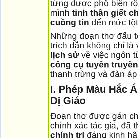
từng được phổ biến rộ
mình
tinh thần giết c
cuồng tín
đến mức tột
Những đoạn thơ đấu t
trích dẫn không chỉ l
lịch sử
về việc ngôn t
công cụ tuyên truyề
thanh trừng và đàn áp
I. Phép Màu Hắc 
Dị Giáo
Đoạn thơ được gán ch
chính xác tác giả, đã 
chính trị
đáng kinh hãi