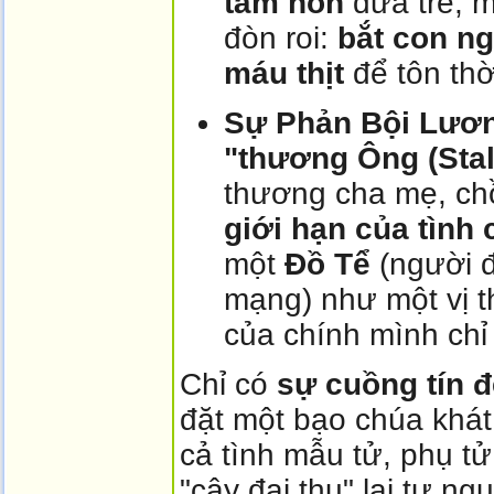
tâm hồn
đứa trẻ, 
đòn roi:
bắt con ng
máu thịt
để tôn thờ
Sự Phản Bội Lươn
"thương Ông (Sta
thương cha mẹ, ch
giới hạn của tình
một
Đồ Tể
(người đ
mạng) như một vị th
của chính mình ch
Chỉ có
sự cuồng tín 
đặt một bạo chúa khá
cả tình mẫu tử, phụ tử
"cây đại thụ" lại tự n