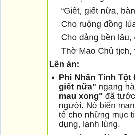
“Giết, giết nữa, bà
Cho ruộng đồng lúa
Cho đảng bền lâu, 
Thờ Mao Chủ tịch, th
Lên án:
Phi Nhân Tính Tột 
giết nữa"
ngang hàn
mau xong"
đã tước 
người. Nó biến mạng
tế cho những mục tiê
dụng, lạnh lùng.