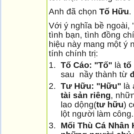
Anh đã chọn
Tố Hữu
.
Với ý nghĩa bề ngoài, 
tình bạn, tình đồng ch
hiệu này mang một ý n
tính chính trị:
Tố Cáo:
"Tố"
là
tố
sau nầy thành từ
đ
Tư Hữu:
"Hữu"
là 
tài sản riêng
, nhữ
lao dộng(
tư hữu
) 
lột người làm công.
Mối Thù Cá Nhân 