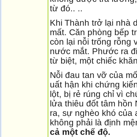
từ đó.. ..
Khi Thành trở lại nhà
mất. Căn phòng bếp trố
còn lại nỗi trống rỗn
nước mắt. Phước ra đi 
từ biệt, một chiếc khă
Nỗi đau tan vỡ của mố
uất hận khi chứng kiế
lột, bị rẻ rúng chỉ vì c
lửa thiêu đốt tâm hồ
ra, sự nghèo khó của 
không phải là định mệ
cả một chế độ.