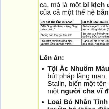
ca, mà là một
bi kịch
của cả một thế hệ bằn
Chi tiết Trữ Tình (Giả tạo)
Sự thật Bạo Lực (Bị 
"Mắt Ông hiền hậu, miệng Ông
Stalin là người ra lện
mỉm cười..."
trại lao động khổ sai (
Sự vi phạm lẽ thường n
"Tiếng con thơ gọi Xta-lin!"
cưỡng bức tư tưởn
"Thương mình thương một,
Đánh đổi giá trị gia đì
thương Ông thương mười."
bạo chúa, hợp thức hóa
Lên án:
Tội Ác Nhuốm Màu
bút pháp lãng mạn, 
Stalin, biến một tên
một
người cha vĩ đ
Loại Bỏ Nhân Tính