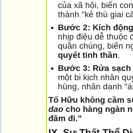
của xã hội, biến co
thành "kẻ thù giai c
Bước 2: Kích động
nhịp điệu dễ thuộc
quần chúng, biến n
quyết tinh thần
.
Bước 3: Rửa sạch t
một bi kịch nhân q
hùng, nhân danh "á
Tố Hữu không cầm s
dao
cho hàng ngàn ng
đâm đi."
IX. Sự Thất Thể D