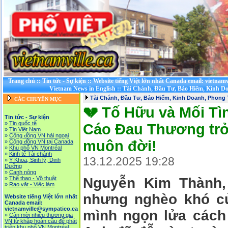
Trang chủ
::
Tin tức - Sự kiện
::
Website tiếng Việt lớn nhất Canada email: vietnam
Vietnam News in English
::
Tài Chánh, Đầu Tư, Bảo Hiểm, Kinh D
Tài Chánh, Đầu Tư, Bảo Hiểm, Kinh Doanh, Phong
CÁC CHUYÊN MỤC
💔 Tố Hữu và Mối Tì
Tin tức - Sự kiện
»
Tin quốc tế
Cáo Đau Thương trở 
»
Tin Việt Nam
»
Cộng đồng VN hải ngoại
muôn đời!
»
Cộng đồng VN tại Canada
»
Khu phố VN Montréal
»
Kinh tế Tài chánh
13.12.2025 19:28
»
Y Khoa, Sinh lý, Dinh
Dưỡng
»
Canh nông
»
Thể thao - Võ thuật
Nguyễn Kim Thành,
»
Rao vặt - Việc làm
nhưng nghèo khó củ
Website tiếng Việt lớn nhất
Canada email:
vietnamville@sympatico.ca
mình ngọn lửa cách 
»
Cần mời nhiều thương gia
VN từ khắp hoàn cầu để phát
triễn khu phố VN Montréal