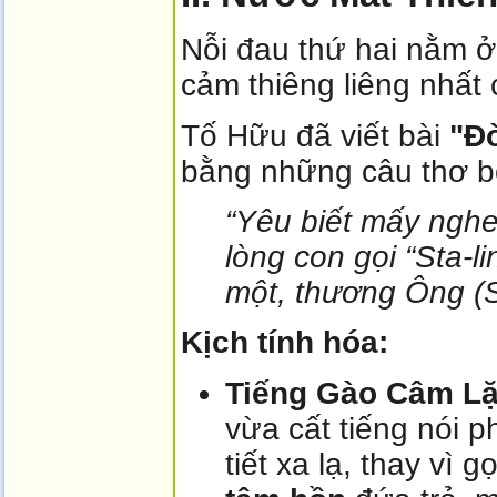
Nỗi đau thứ hai nằm 
cảm thiêng liêng nhất 
Tố Hữu đã viết bài
"Đ
bằng những câu thơ b
“Yêu biết mấy nghe
lòng con gọi “Sta-li
một, thương Ông (S
Kịch tính hóa:
Tiếng Gào Câm Lặ
vừa cất tiếng nói p
tiết xa lạ, thay vì g