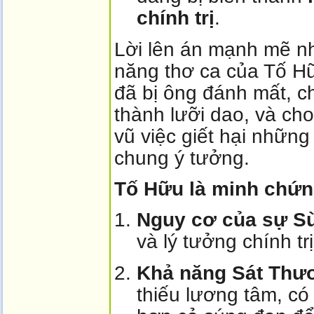
chính trị
.
Lời lên án mạnh mẽ nh
năng thơ ca của Tố H
đã bị ông đánh mất, 
thành lưỡi dao, và ch
vũ việc giết hại những
chung ý tưởng.
Tố Hữu là minh chứng
Nguy cơ của sự Sù
và lý tưởng chính tr
Khả năng Sát Thư
thiếu lương tâm, có