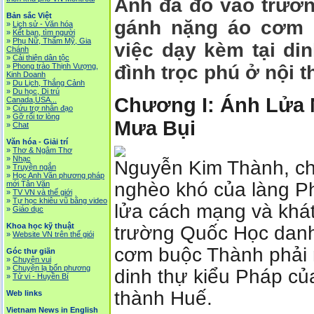
Anh đã đỗ vào trườ
Bản sắc Việt
gánh nặng áo cơm 
»
Lịch sử - Văn hóa
»
Kết bạn, tìm người
»
Phụ Nữ, Thẩm Mỹ, Gia
việc dạy kèm tại di
Chánh
»
Cải thiện dân tộc
»
Phong trào Thịnh Vượng,
đình trọc phú ở nội 
Kinh Doanh
»
Du Lịch, Thắng Cảnh
»
Du học, Di trú
Chương I: Ánh Lửa
Canada,USA...
»
Cứu trợ nhân đạo
»
Gỡ rối tơ lòng
Mưa Bụi
»
Chat
Văn hóa - Giải trí
»
Thơ & Ngâm Thơ
»
Nhạc
Nguyễn Kim Thành, ch
»
Truyện ngắn
»
Học Anh Văn phương pháp
nghèo khó của làng P
mới Tân Văn
»
TV VN và thế giới
»
Tự học khiêu vũ bằng video
lửa cách mạng và khát
»
Giáo dục
Khoa học kỹ thuật
trường Quốc Học danh
»
Website VN trên thế giói
cơm buộc Thành phải 
Góc thư giãn
»
Chuyện vui
»
Chuyện lạ bốn phương
dinh thự kiểu Pháp của
»
Tử vi - Huyền Bí
thành Huế.
Web links
Vietnam News in English