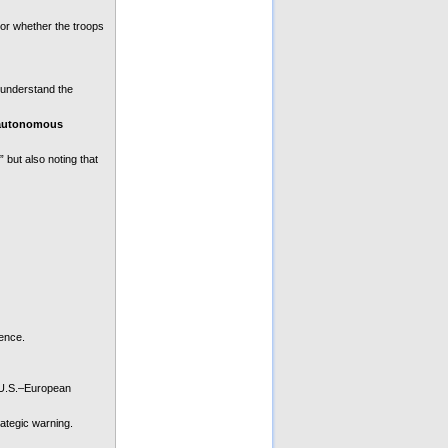
or whether the troops 
understand the 
 autonomous 
but also noting that 
ence.
 U.S.–European 
tegic warning. 