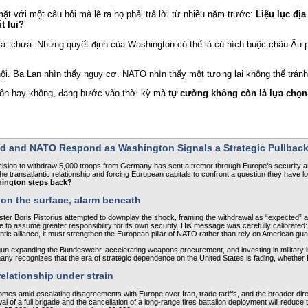
t với một câu hỏi mà lẽ ra họ phải trả lời từ nhiều năm trước: 
Liệu lục địa
t lui?
i là: chưa. Nhưng quyết định của Washington có thể là cú hích buộc châu Âu p
ội. Ba Lan nhìn thấy nguy cơ. NATO nhìn thấy một tương lai không thể tránh
ốn hay không, đang bước vào thời kỳ mà 
tự cường không còn là lựa chọn
d and NATO Respond as Washington Signals a Strategic Pullbac
cision to withdraw 5,000 troops from Germany has sent a tremor through Europe’s security ar
the transatlantic relationship and forcing European capitals to confront a question they have 
ington steps back?
­n the surface, alarm beneath
er Boris Pistorius attempted to downplay the shock, framing the withdrawal as “expected” a
e to assume greater responsibility for its own security. His message was carefully calibrated: 
ntic alliance, it must strengthen the European pillar of NATO rather than rely o­n American gu
gun expanding the Bundeswehr, accelerating weapons procurement, and investing in military inf
any recognizes that the era of strategic dependence o­n the United States is fading, whether 
relationship under strain
es amid escalating disagreements with Europe over Iran, trade tariffs, and the broader dire
l of a full brigade and the cancellation of a long‑range fires battalion deployment will reduce th