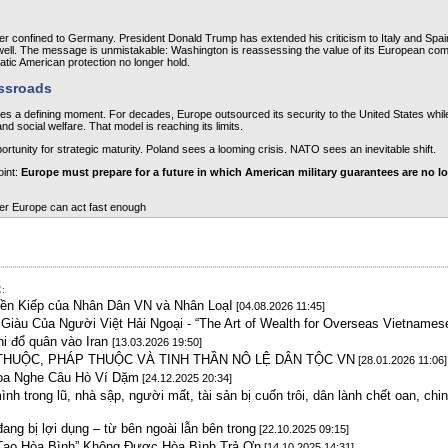
er confined to Germany. President Donald Trump has extended his criticism to Italy and Spain
well. The message is unmistakable: Washington is reassessing the value of its European comm
tic American protection no longer hold.
ossroads
s a defining moment. For decades, Europe outsourced its security to the United States while 
nd social welfare. That model is reaching its limits.
unity for strategic maturity. Poland sees a looming crisis. NATO sees an inevitable shift.
int: 
Europe must prepare for a future in which American military guarantees are no lo
er Europe can act fast enough
:
yền Kiếp của Nhân Dân VN và Nhân LoạI
[04.08.2026 11:45]
iàu Của Người Việt Hải Ngoại - “The Art of Wealth for Overseas Vietnamese
hi đổ quân vào Iran
[13.03.2026 19:50]
THUỘC, PHÁP THUỘC VÀ TINH THẦN NÔ LỆ DÂN TỘC VN
[28.01.2026 11:06]
oa Nghe Câu Hò Ví Dặm
[24.12.2025 20:34]
nh trong lũ, nhà sập, người mất, tài sản bị cuốn trôi, dân lành chết oan, chi
ang bị lợi dụng – từ bên ngoài lẫn bên trong
[22.10.2025 09:15]
 Tạo Hòa Bình” Không Được Hòa Bình Trả Ơn
[14.10.2025 14:31]