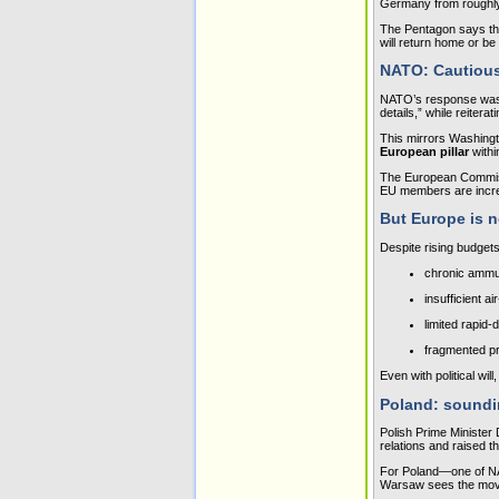
Germany from roughly
The Pentagon says the 
will return home or b
NATO: Cautious
NATO’s response was m
details,” while reitera
This mirrors Washingt
European pillar
 withi
The European Commissio
EU members are incre
But Europe is n
Despite rising budget
chronic ammu
insufficient 
limited rapid‑
fragmented pr
Even with political will
Poland: soundi
Polish Prime Minister 
relations and raised t
For Poland—one of NAT
Warsaw sees the move 