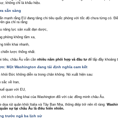
sự, không chỉ là khẩu hiệu.
ưa sẵn sàng
n mạnh rằng EU đang tăng chi tiêu quốc phòng với tốc độ chưa từng có. Đ
n gia chỉ ra rằng:
ếu năng lực sản xuất đạn dược,
ống phòng không tầm xa,
ng triển khai nhanh,
 chiến lược thống nhất.
i tiêu, châu Âu vẫn cần 
nhiều năm phối hợp và đầu tư
 để lấp đầy khoảng 
ơn: Một Washington đang tái định nghĩa cam kết
n khỏi Đức không diễn ra trong chân không. Nó xuất hiện sau:
 sắc về Iran,
thuế quan với EU,
 chỉ trích công khai của Washington đối với các đồng minh châu Âu.
 dọa rút quân khỏi Italia và Tây Ban Nha, thông điệp trở nên rõ ràng: 
Washin
quân sự tại châu Âu là điều hiển nhiên.
g trước ngã ba lịch sử