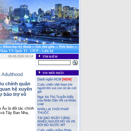
::
Khoa học kỹ thuật
::
Góc thư giãn
::
Web links
::
 Nhân VN Quốc Tế - IAVP
::
Liên hệ
08.08.2026 04:14
TÌM KIẾM
TIN MỚI NHẤT
c Adulthood
Danh ngôn HCM
[NEW]
ều chỉnh quân 
Cuộc chiến Việt Nam khi
người lớn xúi con nít ăn cứt
quan hệ xuyên 
gà!
bảo trợ vô 
Nga: Ke Thù Truyền Kiếp
của Nhân Dân VN và Nhân
LoạI
Âu là đối tác chính 
NHÌN LẠI THỜI PHÁP
a và Tây Ban Nha, 
THUỘC
TẠI SAO NGÀY CÀNG
NHIỀU NGƯỜI MỸ VÀ VN
RỜI BỎ NƯỚC MỸ
Cuộc chiến chống Pháp