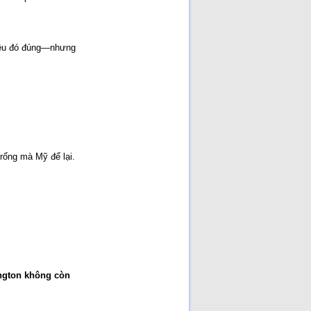
NGUYÊN NHÂN SỤP ĐỔ
[Đã đọc: 192 lần]
Ai Giết Tướng Đỗ Cao Trí?
[Đã đọc: 181 lần]
iều đó đúng—nhưng 
Nhân đạo là một phần của
sức mạnh quốc gia!
[Đã
đọc: 173 lần]
Cuộc chiến Việt Nam khi
người lớn xúi con nít ăn cứt
gà!
[Đã đọc: 132 lần]
Cuộc chiến chống Pháp
1945–1954 là một cuộc
chiến không cần thiết chỉ
đẻ vinh danh chủ nghĩa CS
quốc tế và người CS
[Đã
đọc: 131 lần]
trống mà Mỹ để lại.
gton không còn 