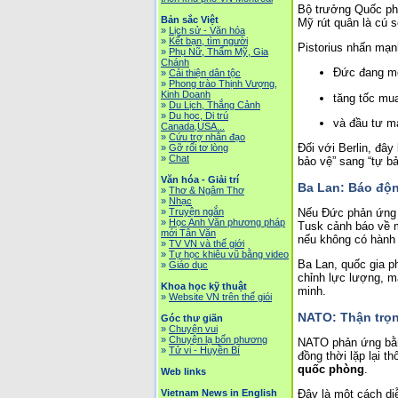
Bộ trưởng Quốc ph
Bản sắc Việt
Mỹ rút quân là cú s
»
Lịch sử - Văn hóa
»
Kết bạn, tìm người
Pistorius nhấn mạn
»
Phụ Nữ, Thẩm Mỹ, Gia
Chánh
Đức đang m
»
Cải thiện dân tộc
»
Phong trào Thịnh Vượng,
Kinh Doanh
tăng tốc mu
»
Du Lịch, Thắng Cảnh
»
Du học, Di trú
và đầu tư m
Canada,USA...
»
Cứu trợ nhân đạo
Đối với Berlin, đâ
»
Gỡ rối tơ lòng
»
Chat
bảo vệ” sang “tự bả
Văn hóa - Giải trí
Ba Lan: Báo độn
»
Thơ & Ngâm Thơ
»
Nhạc
Nếu Đức phản ứng b
»
Truyện ngắn
»
Học Anh Văn phương pháp
Tusk cảnh báo về 
mới Tân Văn
nếu không có hành
»
TV VN và thế giới
»
Tự học khiêu vũ bằng video
Ba Lan, quốc gia ph
»
Giáo dục
chỉnh lực lượng, m
Khoa học kỹ thuật
minh.
»
Website VN trên thế giói
NATO: Thận trọ
Góc thư giãn
»
Chuyện vui
»
Chuyện lạ bốn phương
NATO phản ứng bằng
»
Tử vi - Huyền Bí
đồng thời lặp lại 
quốc phòng
.
Web links
Vietnam News in English
Đây là một cách di