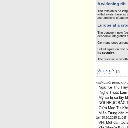
A widening rift
The tension is no long
withdrawals there as 
assumptions of automa
Europe at a cr
The continent now face
economic integration a
Germany sees an opport
But all agree o­n o­ne po
its security.
The question is wheth
NHỮNG NỘI DUNG KHÁC
Nga: Ke Thù Tru
Nghệ Thuật Làm G
Mỹ se bị sa lầy k
NỖI NHỤC BẮC 
Giữa Mạc Tư Kh
Miền Trung oằn mì
túi
[30.10.2025 11:01]
VN: Một dân tộc đ
Khi “Người Kiến