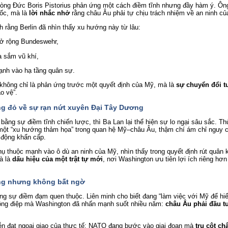
òng Đức Boris Pistorius phản ứng một cách điềm tĩnh nhưng đầy hàm ý. Ông
ốc, mà là 
lời nhắc nhở
 rằng châu Âu phải tự chịu trách nhiệm về an ninh củ
h rằng Berlin đã nhìn thấy xu hướng này từ lâu:
ở rộng Bundeswehr,
a sắm vũ khí,
ạnh vào hạ tầng quân sự.
y không chỉ là phản ứng trước một quyết định của Mỹ, mà là 
sự chuyển đổi t
o vệ”.
g đỏ về sự rạn nứt xuyên Đại Tây Dương
ằng sự điềm tĩnh chiến lược, thì Ba Lan lại thể hiện sự lo ngại sâu sắc. Th
một “xu hướng thảm họa” trong quan hệ Mỹ–châu Âu, thậm chí ám chỉ nguy 
 động khẩn cấp.
ụ thuộc mạnh vào ô dù an ninh của Mỹ, nhìn thấy trong quyết định rút quân k
à là 
dấu hiệu của một trật tự mới
, nơi Washington ưu tiên lợi ích riêng hơn
ng nhưng không bất ngờ
 sự điềm đạm quen thuộc. Liên minh cho biết đang “làm việc với Mỹ để hiểu 
thông điệp mà Washington đã nhấn mạnh suốt nhiều năm: 
châu Âu phải đầu tư
ễn đạt ngoại giao của thực tế: NATO đang bước vào giai đoạn mà 
trụ cột ch