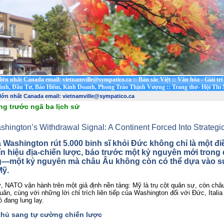
t lớn nhất Canada email: vietnamville@sympatico.ca
::
Bản sắc Việt
::
Văn hóa - Giải trí
ánh, Đầu Tư, Bảo Hiểm, Kinh Doanh, Phong Trào Thịnh Vượng
::
Trang thơ- Hội Thi
 lớn nhất Canada email: vietnamville@sympatico.ca
g trước ngã ba lịch sử
shington’s Withdrawal Signal: A Continent Forced Into Strategi
 Washington rút 5.000 binh sĩ khỏi Đức không chỉ là một đi
ín hiệu địa‑chiến lược
, báo trước một kỷ nguyên mới trong 
—một kỷ nguyên mà châu Âu không còn có thể dựa vào sự 
Mỹ.
, NATO vận hành trên một giả định nền tảng: Mỹ là trụ cột quân sự, còn châu 
 quân, cùng với những lời chỉ trích liên tiếp của Washington đối với Đức, Itali
ó đang lung lay.
thủ sang tự cường chiến lược