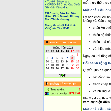
»
Tự điển Dictionary
một thực thể thực 
»
OREC- Tố Chức Các Quốc
Gia Xuất Cảng Gạo
Một châu Âu ch
Tài Chánh, Đầu Tư, Bảo
Hiểm, Kinh Doanh, Phong
Ủy ban châu Âu nhấ
Trào Thịnh Vượng
không đủ. Các chuyê
Trang thơ- Hội Thi Nhân
châu Âu thi
VN Quốc Tế - IAVP
thiếu hệ th
thiếu khả nă
XEM BÀI THEO NGÀY
Tháng Tám 2026
và thiếu một
T2
T3
T4
T5
T6
T7
CN
1
2
Ngay cả khi tăng ch
3
4
5
6
7
8
9
10
11
12
13
14
15
16
Bối cảnh rộng h
17
18
19
20
21
22
23
24
25
26
27
28
29
30
Quyết định rút quâ
31
bất đồng sâu
tranh chấp 
THỐNG KÊ WEBSITE
Trực tuyến:
6
và những lời
Lượt truy cập:
29792469
Khi Mỹ đồng thời đe
xem sự hiện diện 
Một châu Âu đứn