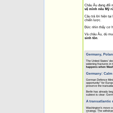
Châu Âu đang đối mặ
vệ mình nếu Mỹ rú
Câu trả lời hiện tạ
chiến lược.
Đức nhìn thấy cơ h
Và châu Âu, dù mu
sinh tồn
.
Germany, Polan
The United States’ de
widening fractures in 
happens when Wash
Germany: Calm o
German Defence Minist
opportunity” for Europ
preserve the transatla
Berlin has already be
subtext is clear: Germ
A transatlantic 
Washington’s move com
strategy. The withdrawa