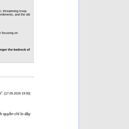
, threatening troop 
itments, and the old 
focusing o­n 
nger the bedrock of 
”.
[17.05.2026 19:00]
nh quyền chỉ lo đây