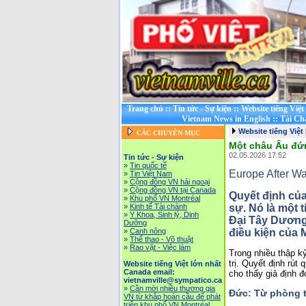
Trang chủ
::
Tin tức - Sự kiện
::
Website tiếng Việ
Vietnam News in English
::
Tài Ch
Website tiếng Việt
CÁC CHUYÊN MỤC
Một châu Âu đứn
02.05.2026 17:52
Tin tức - Sự kiện
»
Tin quốc tế
Europe After Wa
»
Tin Việt Nam
»
Cộng đồng VN hải ngoại
»
Cộng đồng VN tại Canada
Quyết định của
»
Khu phố VN Montréal
sự. Nó là 
một t
»
Kinh tế Tài chánh
»
Y Khoa, Sinh lý, Dinh
Đại Tây Dương
Dưỡng
điều kiện của 
»
Canh nông
»
Thể thao - Võ thuật
»
Rao vặt - Việc làm
Trong nhiều thập kỷ
trị. Quyết định rút
Website tiếng Việt lớn nhất
Canada email:
cho thấy giả định đ
vietnamville@sympatico.ca
»
Cần mời nhiều thương gia
Đức: Từ phòng 
VN từ khắp hoàn cầu để phát
triễn khu phố VN Montréal