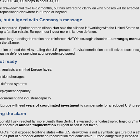
 35,000–40,000 troops to about 33,000.
drawdown will take 6–12 months, but has offered no clarity o­n which bases will be affected 
e repositioned elsewhere in Europe or beyond.
, but aligned with Germany’s message
easured. Spokesperson Allison Hart said the alliance is “working with the United States to 
ting a familiar refrain: Europe must invest more in its own defence.
on’s long‑standing frustration and reinforces NATO’s strategic direction—
a stronger, more
n the alliance.
n echoed this view, calling the U.S. presence “a vital contribution to collective deterrence,” 
asing defence spending at unprecedented speed.
ot ready
s, analysts warn that Europe faces:
nition shortages
air‑defence systems
deployment capability
ocurement and industrial capacity
, Europe will need 
years of coordinated investment
 to compensate for a reduced U.S. pres
ng the alarm
Donald Tusk reacted far more bluntly than Berlin. He warned of a “catastrophic trajectory” in
he spectre of 
alliance fragmentation
 if urgent action is not taken.
O’s most exposed front‑line states—the U.S. drawdown is not a symbolic gesture but a stra
as part of a broader American recalibration that could leave Europe dangerously exposed.