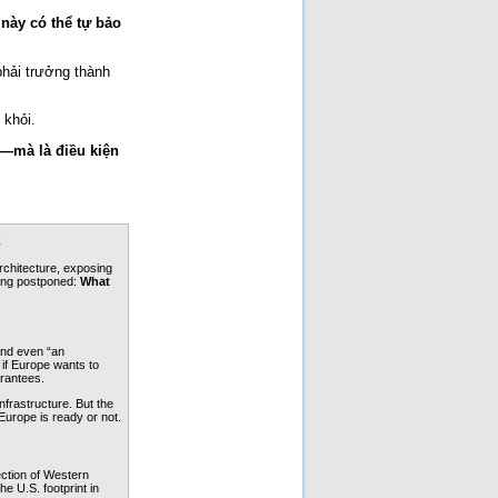
 này có thể tự bảo 
hải trưởng thành 
 khỏi.
—mà là điều kiện 
k
chitecture, exposing 
long postponed: 
What 
nd even “an 
if Europe wants to 
arantees.
rastructure. But the 
Europe is ready or not.
ction of Western 
e U.S. footprint in 