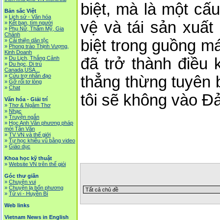
biệt, mà là một cấ
Bản sắc Việt
»
Lịch sử - Văn hóa
vệ và tái sản xuất
»
Kết bạn, tìm người
»
Phụ Nữ, Thẩm Mỹ, Gia
Chánh
biệt trong guồng m
»
Cải thiện dân tộc
»
Phong trào Thịnh Vượng,
Kinh Doanh
»
Du Lịch, Thắng Cảnh
đã trở thành điều 
»
Du học, Di trú
Canada,USA...
»
Cứu trợ nhân đạo
thẳng thừng tuyên
»
Gỡ rối tơ lòng
»
Chat
tôi sẽ không vào Đ
Văn hóa - Giải trí
»
Thơ & Ngâm Thơ
»
Nhạc
»
Truyện ngắn
»
Học Anh Văn phương pháp
mới Tân Văn
»
TV VN và thế giới
»
Tự học khiêu vũ bằng video
»
Giáo dục
Khoa học kỹ thuật
»
Website VN trên thế giói
Góc thư giãn
»
Chuyện vui
»
Chuyện lạ bốn phương
»
Tử vi - Huyền Bí
Web links
Vietnam News in English