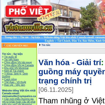
Trang chủ
::
Tin tức - Sự kiện
::
Website tiếng Việt lớn nhất Canada email: vietnam
English
::
Tài Chánh, Đầu Tư, Bảo Hiểm, Kinh D
Tin tức
CÁC CHUYÊN MỤC
Tin tức - Sự kiện
»
Tin quốc tế
Văn hóa - Giải trí
»
Tin Việt Nam
»
Cộng đồng VN hải ngoại
»
Cộng đồng VN tại Canada
»
Khu phố VN Montréal
guồng máy quyền
»
Kinh tế Tài chánh
»
Y Khoa, Sinh lý, Dinh
Dưỡng
trạng chính trị
»
Canh nông
»
Thể thao - Võ thuật
»
Rao vặt - Việc làm
[06.11.2025]
Website tiếng Việt lớn nhất
Canada email:
vietnamville@sympatico.ca
Tham nhũng ở Việt
»
Cần mời nhiều thương gia
VN từ khắp hoàn cầu để phát
triễn khu phố VN Montréal