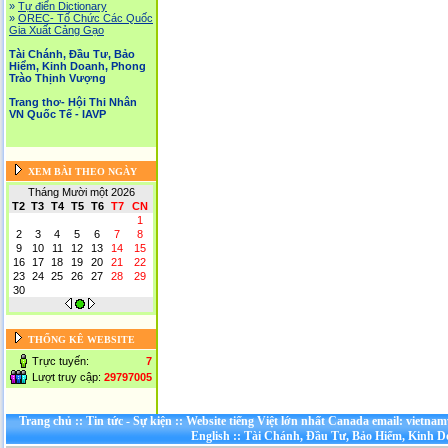
»
Tự điển Dictionary
»
OREC- Tố Chức Các Quốc
Gia Xuất Cảng Gạo
Tài Chánh, Đầu Tư, Bảo
Hiểm, Kinh Doanh, Phong
Trào Thịnh Vượng
Trang thơ- Hội Thi Nhân
VN Quốc Tế - IAVP
XEM BÀI THEO NGÀY
Tháng Mười một 2026
T2
T3
T4
T5
T6
T7
CN
1
2
3
4
5
6
7
8
9
10
11
12
13
14
15
16
17
18
19
20
21
22
23
24
25
26
27
28
29
30
THỐNG KÊ WEBSITE
Trực tuyến:
7
Lượt truy cập:
29797005
Trang chủ
::
Tin tức - Sự kiện
::
Website tiếng Việt lớn nhất Canada email: vietnam
English
::
Tài Chánh, Đầu Tư, Bảo Hiểm, Kinh D